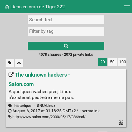
Liens en vrac de Tiger-222
Tag cloud
Picture wall
Daily
RSS Feed
Logi
Type 1 or more
characters for
results.
4078
shaares ·
2072
private links
20
50
100
The unknown hackers -
Salon.com
À quelques vaches près, Linux
n'existerait peut-être même pas.
historique
·
GNU/Linux
August 6, 2017 at 01:18:25 GMT+2 * ·
permalink
http://www.salon.com/2000/05/17/386bsd/