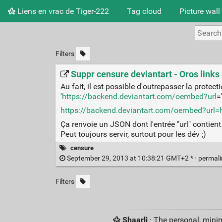
Liens en vrac de Tiger-222
Tag cloud
Picture wall
Filters
Suppr censure deviantart - Oros links
Au fait, il est possible d'outrepasser la protect
'
https://backend.deviantart.com/oembed?url
='
https://backend.deviantart.com/oembed?url=ht
Ça renvoie un JSON dont l'entrée "url" contient 
Peut toujours servir, surtout pour les dév ;)
censure
September 29, 2013 at 10:38:21 GMT+2 * ·
permal
Filters
Shaarli
· The personal, minim