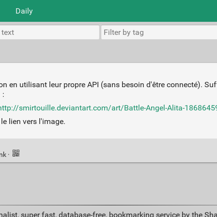
Daily
ion en utilisant leur propre API (sans besoin d'être connecté). Suff
 :
tp://smirtouille.deviantart.com/art/Battle-Angel-Alita-1868645
le lien vers l'image.
ink
·
alist, super fast, database-free, bookmarking service by the Sh