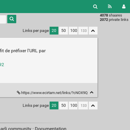
4078
shaares
Type 1 or
2072
private links
more
characters
Links per page
20
50
100
for
results.
it de préfixer l'URL par
92
https://www.ecirtam.net/links/?cNOX9Q
Links per page
20
50
100
aarli community ·
Documentation