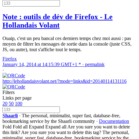
Note : outils de dév de Firefox - Le
Hollandais Volant
Ouaip, c'est un peu bancal ces derniers temps chez moi aussi : pas
moyen de filtrer les messages de sortie dans la console (juste CSS,
JS, ou autre), tout s'affiche tout le temps.
Firefox
January 14, 2014 at 14:15:39 GMT+1 * ·
permalink
·
http://lehollandaisvolant.net/?mode=links&id=20140114131116
Filters
Links per page
20
50
100
Shaarli
· The personal, minimalist, super fast, database-free,
bookmarking service by the Shaarli community ·
Documentation
Fold
Fold all
Expand
Expand all
Are you sure you want to delete
this link?
Are you sure you want to delete this tag?
The personal,
minimalist, super fast, database-free, bookmarking service by the