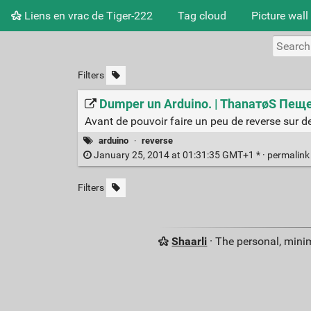
Liens en vrac de Tiger-222
Tag cloud
Picture wall
Filters
Dumper un Arduino. | ThаnатøS Пеще
Avant de pouvoir faire un peu de reverse sur de
arduino
·
reverse
January 25, 2014 at 01:31:35 GMT+1 * ·
permalin
Filters
Shaarli
· The personal, minim