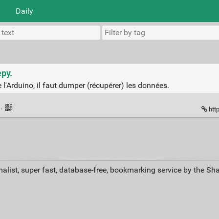
Daily
ру.
 l'Arduino, il faut dumper (récupérer) les données.
k
·
http
alist, super fast, database-free, bookmarking service by the Sh