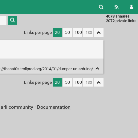
4078
shaares
Type 1 or
2072
private links
more
characters
Links per page
20
50
100
for
results.
://thanat0s.trollprod.org/2014/01/dumper-un-arduino/
Links per page
20
50
100
aarli community ·
Documentation