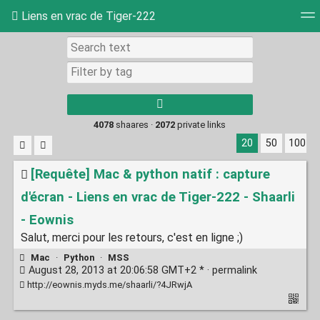
Liens en vrac de Tiger-222
Tag cloud
Picture wall
Daily
RSS Feed
Log
4078
shaares ·
2072
private links
20
50
100
[Requête] Mac & python natif : capture
d'écran - Liens en vrac de Tiger-222 - Shaarli
- Eownis
Salut, merci pour les retours, c'est en ligne ;)
Mac
·
Python
·
MSS
August 28, 2013 at 20:06:58 GMT+2 * ·
permalink
http://eownis.myds.me/shaarli/?4JRwjA