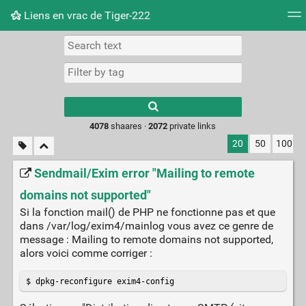
Liens en vrac de Tiger-222
Tag cloud
Picture wall
Daily
RSS Feed
Logi
Type 1 or more
characters for
results.
4078
shaares ·
2072
private links
20
50
100
Sendmail/Exim error "Mailing to remote
domains not supported"
Si la fonction mail() de PHP ne fonctionne pas et que
dans /var/log/exim4/mainlog vous avez ce genre de
message : Mailing to remote domains not supported,
alors voici comme corriger :
$ dpkg-reconfigure exim4-config