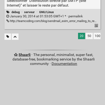
Sélectionner "Distribution directe par SMTP (site
Internet)" et laisser le reste par défaut.
debug
·
serveur
·
GNU/Linux
January 30, 2014 at 01:53:05 GMT+1 * ·
permalink
http://teamcoding.com/blog/sendmail_exim_error_mailing_to_remote_domains_not_supported
20
50
100
Shaarli
· The personal, minimalist, super fast,
database-free, bookmarking service by the Shaarli
community ·
Documentation