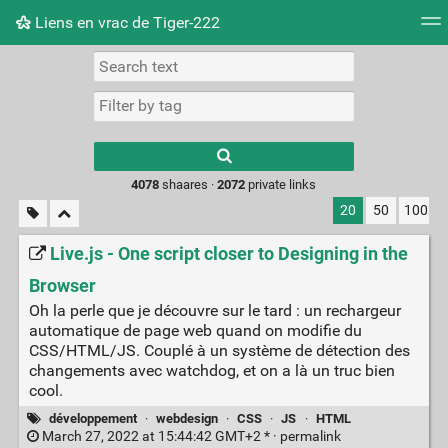
Liens en vrac de Tiger-222
Tag cloud
Picture wall
Daily
RSS Feed
Logi
Type 1 or more
characters for
results.
4078
shaares ·
2072
private links
20
50
100
Live.js - One script closer to Designing in the
Browser
Oh la perle que je découvre sur le tard : un rechargeur
automatique de page web quand on modifie du
CSS/HTML/JS. Couplé à un système de détection des
changements avec watchdog, et on a là un truc bien
cool.
développement
·
webdesign
·
CSS
·
JS
·
HTML
March 27, 2022 at 15:44:42 GMT+2 * ·
permalink