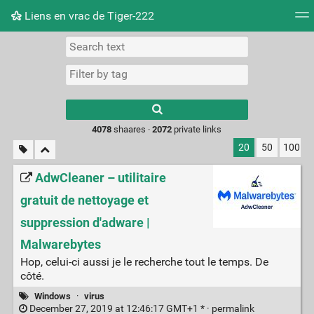
Liens en vrac de Tiger-222
Tag cloud
Picture wall
Daily
RSS Feed
Logi
Type 1 or more
characters for
results.
4078
shaares ·
2072
private links
20
50
100
AdwCleaner – utilitaire
gratuit de nettoyage et
suppression d'adware |
Malwarebytes
Hop, celui-ci aussi je le recherche tout le temps. De
côté.
Windows
·
virus
December 27, 2019 at 12:46:17 GMT+1 * ·
permalink