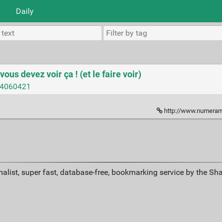
Daily
vous devez voir ça ! (et le faire voir)
604060421
http://www.numerama.com/magazin
alist, super fast, database-free, bookmarking service by the Sh