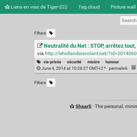
Liens en vrac de Tiger-222
Tag cloud
Picture wall
Filters
Neutralité du Net : STOP, arrêtez tout, 
via
http://lehollandaisvolant.net/?id=20140
vie-privée
·
sécurité
·
misère
·
humour
June 4, 2014 at 10:26:27 GMT+2 * ·
permalink
·
Filters
Shaarli
· The personal, minim