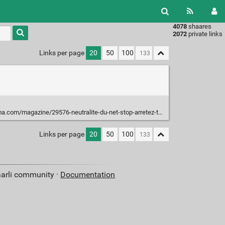
4078
shaares
Type 1 or
2072
private links
more
characters
Links per page
20
50
100
for
results.
e/29576-neutralite-du-net-stop-arretez-tout-vous-devez-voir-ca-et-le-faire-voir.html
Links per page
20
50
100
aarli community ·
Documentation