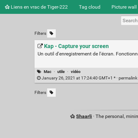
Liens en vrac de Tiger-222
Tag cloud
Picture wall
Filters
Kap - Capture your screen
Un outil d'enregistrement de l'écran. Fonctionne
Mac
·
utile
·
vidéo
January 26, 2021 at 17:24:40 GMT+1 * ·
permalin
Filters
Shaarli
· The personal, minim