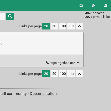
4078
shaares
Type 1 or
2072
private links
more
characters
Links per page
20
50
100
for
results.
).
https://getkap.co/
Links per page
20
50
100
aarli community ·
Documentation