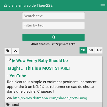
Liens en vrac de Tiger-222
Tag cloud
Picture wall
Daily
RSS Feed
Logi
Type 1 or more
characters for
results.
4078
shaares ·
2072
private links
20
50
100
▶ Wow Every Baby Should be
Taught ... This is a MUST SHARE!
- YouTube
Roh c'est tout simple et vraiment pertinent : comment
apprendre à un bébé à se retourner en cas de chutte
dans une piscine. Chapeau !
via
http://www.dotmana.com/shaarli/?cWGnvg
santé