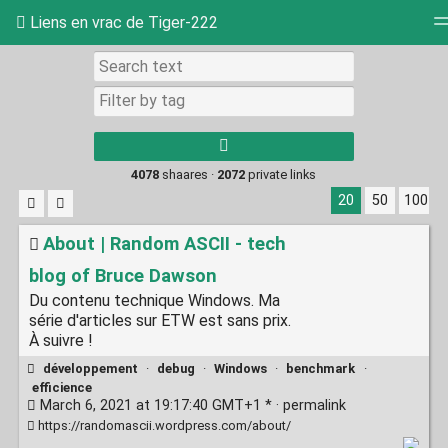
Liens en vrac de Tiger-222
Tag cloud
Picture wall
Daily
RSS Feed
Log
4078
shaares ·
2072
private links
20
50
100
About | Random ASCII - tech
blog of Bruce Dawson
Du contenu technique Windows. Ma
série d'articles sur ETW est sans prix.
À suivre !
développement
·
debug
·
Windows
·
benchmark
·
efficience
March 6, 2021 at 19:17:40 GMT+1 * ·
permalink
https://randomascii.wordpress.com/about/