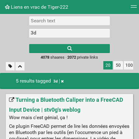
Liens en vrac de Tiger-222
Tag cloud
Picture wall
Daily
RSS Feed
Logi
Type 1 or more
characters for
results.
4078
shaares ·
2072
private links
20
50
100
5 results tagged
3d
Turning a Bluetooth Caliper into a FreeCAD
Input Device | stv0g's weblog
Wow mais c'est génial, ça !
Ce plugin FreeCAD permet de lire les données envoyées
en Bluetooth par les outils (en l'occurrence un pied à
coulisse) pour entrer les dimensions. La vidéo de