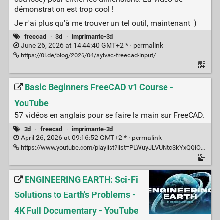
démonstration est trop cool !
Je n'ai plus qu'à me trouver un tel outil, maintenant :)
freecad
·
3d
·
imprimante-3d
June 26, 2026 at 14:44:40 GMT+2 * ·
permalink
https://0l.de/blog/2026/04/sylvac-freecad-input/
Basic Beginners FreeCAD v1 Course -
YouTube
57 vidéos en anglais pour se faire la main sur FreeCAD.
3d
·
freecad
·
imprimante-3d
April 26, 2026 at 09:16:52 GMT+2 * ·
permalink
https://www.youtube.com/playlist?list=PLWuyJLVUNtc3kYxQQiOriVJiTbQ0qNBXh
ENGINEERING EARTH: Sci-Fi
Solutions to Earth's Problems -
4K Full Documentary - YouTube