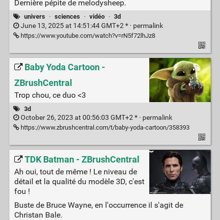
Dernière pépite de melodysheep.
univers
·
sciences
·
vidéo
·
3d
June 13, 2025 at 14:51:44 GMT+2 * ·
permalink
https://www.youtube.com/watch?v=rN5f72lhJz8
Baby Yoda Cartoon -
ZBrushCentral
Trop chou, ce duo <3
3d
October 26, 2023 at 00:56:03 GMT+2 * ·
permalink
https://www.zbrushcentral.com/t/baby-yoda-cartoon/358393
TDK Batman - ZBrushCentral
Ah oui, tout de même ! Le niveau de
détail et la qualité du modèle 3D, c'est
fou !
Buste de Bruce Wayne, en l'occurrence il s'agit de
Christan Bale.