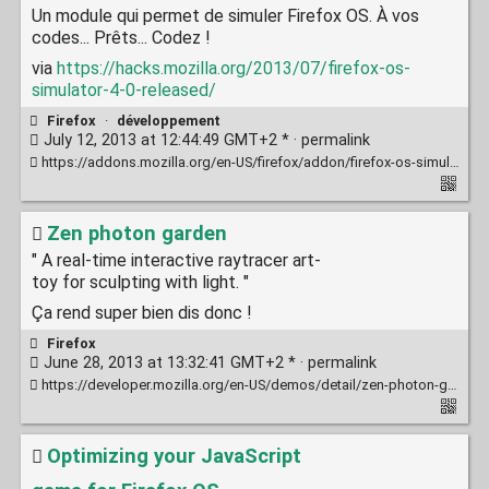
Un module qui permet de simuler Firefox OS. À vos
codes... Prêts... Codez !
via
https://hacks.mozilla.org/2013/07/firefox-os-
simulator-4-0-released/
Firefox
·
développement
July 12, 2013 at 12:44:49 GMT+2 * ·
permalink
https://addons.mozilla.org/en-US/firefox/addon/firefox-os-simulator/
Zen photon garden
" A real-time interactive raytracer art-
toy for sculpting with light. "
Ça rend super bien dis donc !
Firefox
June 28, 2013 at 13:32:41 GMT+2 * ·
permalink
https://developer.mozilla.org/en-US/demos/detail/zen-photon-garden
Optimizing your JavaScript