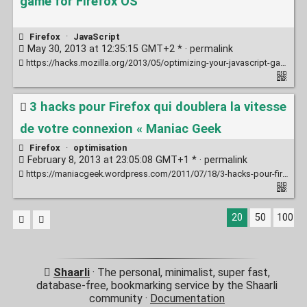
game for Firefox OS
Firefox
·
JavaScript
May 30, 2013 at 12:35:15 GMT+2 * ·
permalink
https://hacks.mozilla.org/2013/05/optimizing-your-javascript-game-for-firefox-os/
3 hacks pour Firefox qui doublera la vitesse
de votre connexion « Maniac Geek
Firefox
·
optimisation
February 8, 2013 at 23:05:08 GMT+1 * ·
permalink
https://maniacgeek.wordpress.com/2011/07/18/3-hacks-pour-firefox-qui-doublera-la-vitesse-de-votre-connexion/
20
50
100
Shaarli
· The personal, minimalist, super fast,
database-free, bookmarking service by the Shaarli
community ·
Documentation