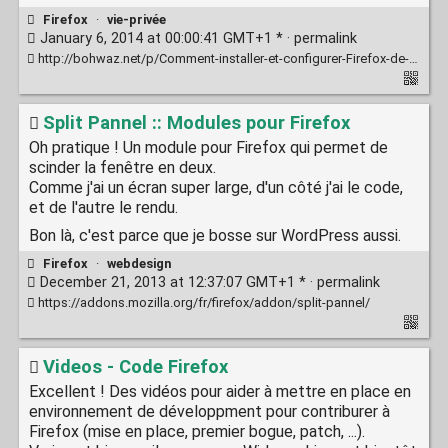
Firefox
·
vie-privée
January 6, 2014 at 00:00:41 GMT+1 * ·
permalink
http://bohwaz.net/p/Comment-installer-et-configurer-Firefox-de-mani%C3%A8re-s%C3%A9curis%C3%A9e-(en-d%C3%A9sactivant-les-espions-et-mises-%C3%A0-jour-automatiques)
Split Pannel :: Modules pour Firefox
Oh pratique ! Un module pour Firefox qui permet de
scinder la fenêtre en deux.
Comme j'ai un écran super large, d'un côté j'ai le code,
et de l'autre le rendu.
Bon là, c'est parce que je bosse sur WordPress aussi.
Firefox
·
webdesign
December 21, 2013 at 12:37:07 GMT+1 * ·
permalink
https://addons.mozilla.org/fr/firefox/addon/split-pannel/
Videos - Code Firefox
Excellent ! Des vidéos pour aider à mettre en place en
environnement de développment pour contriburer à
Firefox (mise en place, premier bogue, patch, ...).