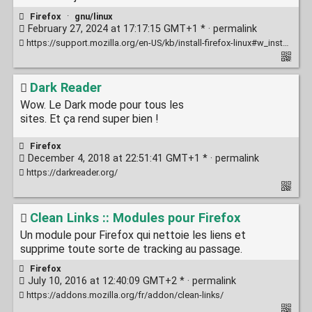
Firefox
·
gnu/linux
February 27, 2024 at 17:17:15 GMT+1 * ·
permalink
https://support.mozilla.org/en-US/kb/install-firefox-linux#w_install-firefox-deb-package-for-debian-based-distributions
Dark Reader
Wow. Le Dark mode pour tous les
sites. Et ça rend super bien !
Firefox
December 4, 2018 at 22:51:41 GMT+1 * ·
permalink
https://darkreader.org/
Clean Links :: Modules pour Firefox
Un module pour Firefox qui nettoie les liens et
supprime toute sorte de tracking au passage.
Firefox
July 10, 2016 at 12:40:09 GMT+2 * ·
permalink
https://addons.mozilla.org/fr/addon/clean-links/