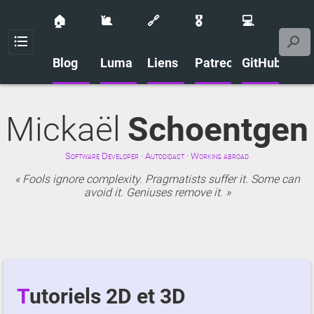
🏠
🐌
🔗
🎖️
💻
Menu
Blog
Luma
Liens
Patreon
GitHub
Mickaël
Schoentgen
Software Developer · Autodidact · Working abroad
Fools ignore complexity. Pragmatists suffer it. Some can
avoid it. Geniuses remove it.
Tutoriels 2D et 3D