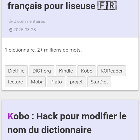
français pour liseuse 🇫🇷
☕
2 commentaires
⌚
2025-03-23
1 dictionnaire. 2+ millions de mots.
DictFile
DICT.org
Kindle
Kobo
KOReader
lecture
Mobi
Plato
projet
StarDict
Kobo : Hack pour modifier le
nom du dictionnaire