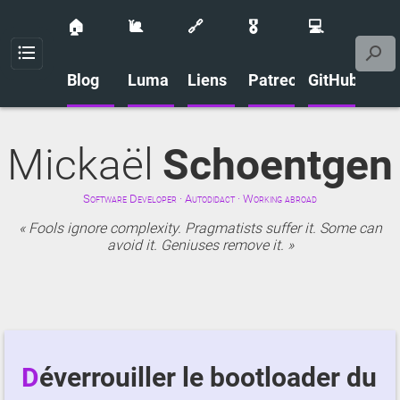
🏠
🐌
🔗
🎖️
💻
Menu
Blog
Luma
Liens
Patreon
GitHub
Mickaël
Schoentgen
Software Developer · Autodidact · Working abroad
Fools ignore complexity. Pragmatists suffer it. Some can
avoid it. Geniuses remove it.
Déverrouiller le bootloader du