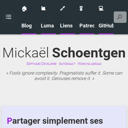
🏠
🐌
🔗
🎖️
💻
Menu
Blog
Luma
Liens
Patreon
GitHub
Mickaël
Schoentgen
Software Developer · Autodidact · Working abroad
Fools ignore complexity. Pragmatists suffer it. Some can
avoid it. Geniuses remove it.
Partager simplement ses