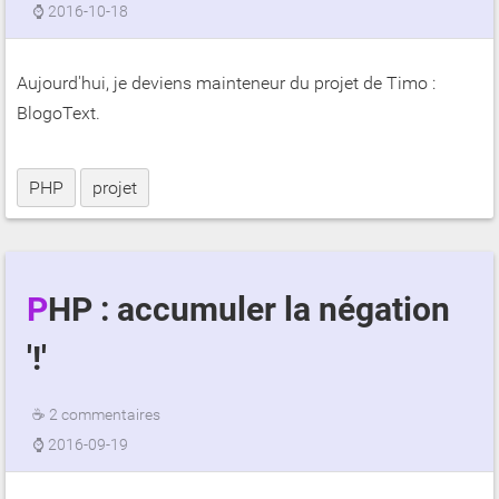
⌚
2016-10-18
Aujourd'hui, je deviens mainteneur du projet de Timo :
BlogoText.
PHP
projet
PHP : accumuler la négation
'!'
☕
2 commentaires
⌚
2016-09-19