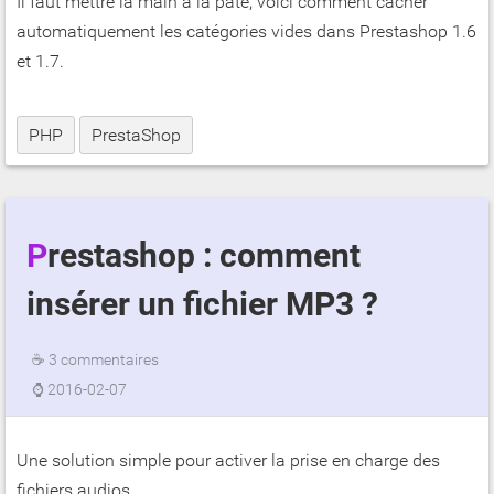
Il faut mettre la main à la pâte, voici comment cacher
automatiquement les catégories vides dans Prestashop 1.6
et 1.7.
PHP
PrestaShop
Prestashop : comment
insérer un fichier MP3 ?
☕
3 commentaires
⌚
2016-02-07
Une solution simple pour activer la prise en charge des
fichiers audios.