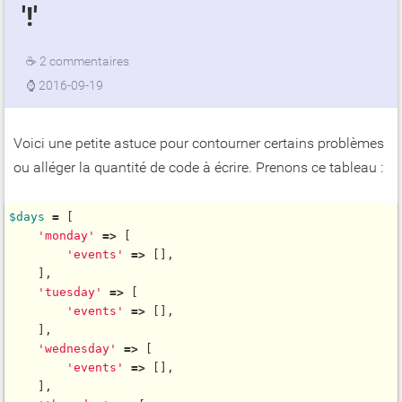
'!'
☕
2 commentaires
⌚
2016-09-19
Voici une petite astuce pour contourner certains problèmes
ou alléger la quantité de code à écrire. Prenons ce tableau :
$
days
=
 [

'monday'
=
>
 [

'events'
=
>
 [],

    ],

'tuesday'
=
>
 [

'events'
=
>
 [],

    ],

'wednesday'
=
>
 [

'events'
=
>
 [],

    ],
