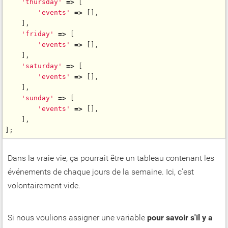
'thursday'
=
>
 [

'events'
=
>
 [],

    ],

'friday'
=
>
 [

'events'
=
>
 [],

    ],

'saturday'
=
>
 [

'events'
=
>
 [],

    ],

'sunday'
=
>
 [

'events'
=
>
 [],

    ],

Dans la vraie vie, ça pourrait être un tableau contenant les
événements de chaque jours de la semaine. Ici, c'est
volontairement vide.
Si nous voulions assigner une variable
pour savoir s'il y a