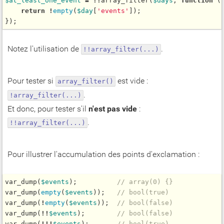
$
at_least_one_event
=
!
!
array_filter
(
$
days
, 
function
 (
return
!
empty
(
$
day
[
'events'
]);

Notez l'utilisation de
.
!!array_filter(...)
Pour tester si
est vide :
array_filter()
.
!array_filter(...)
Et donc, pour tester s'il
n'est pas vide
:
.
!!array_filter(...)
Pour illustrer l'accumulation des points d'exclamation :
var_dump
(
$
events
);          
// array(0) {}
var_dump
(
empty
(
$
events
));   
// bool(true)
var_dump
(
!
empty
(
$
events
));  
// bool(false)
var_dump
(
!
!
$
events
);        
// bool(false)
var_dump
(
!
!
!
$
events
);       
// bool(true)