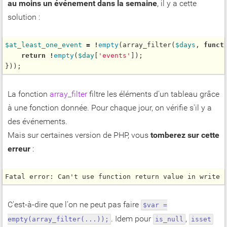
au moins un événement dans la semaine
, il y a cette
solution :
$
at_least_one_event
=
!
empty
(
array_filter
(
$
days
, 
funct
return
!
empty
(
$
day
[
'events'
]);

La fonction
array_filter
filtre les éléments d'un tableau grâce
à une fonction donnée. Pour chaque jour, on vérifie s'il y a
des événements.
Mais sur certaines version de PHP, vous
tomberez sur cette
erreur
:
Fatal error: Can't use function return value in write 
C'est-à-dire que l'on ne peut pas faire
$var =
. Idem pour
,
empty(array_filter(...));
is_null
isset