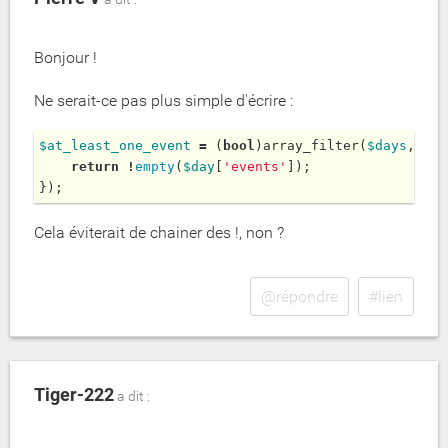
Bonjour !
Ne serait-ce pas plus simple d'écrire :
$
at_least_one_event
=
 (
bool
)
array_filter
(
$
days
, 
fun
return
!
empty
(
$
day
[
'events'
]);

});
Cela éviterait de chainer des !, non ?
@répondre
#lien
Tiger-222
a dit :