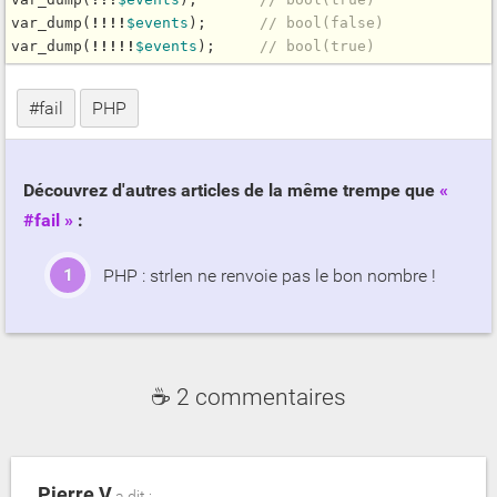
var_dump
(
!
!
!
!
$
events
);      
// bool(false)
var_dump
(
!
!
!
!
!
$
events
);     
// bool(true)
#fail
PHP
Découvrez d'autres articles de la même trempe que
#fail
:
PHP : strlen ne renvoie pas le bon nombre !
☕ 2 commentaires
Pierre V
a dit :