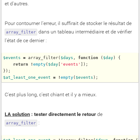
et d'autres.
Pour contourner l'erreur, il suffirait de stocker le résultat de
dans un tableau intermédiaire et de vérifier
array_filter
l'état de ce dernier :
$
events
=
array_filter
(
$
days
, 
function
 (
$
day
) {

return
!
empty
(
$
day
[
'events'
]);

$
at_least_one_event
=
!
empty
(
$
events
C'est plus long, c'est chiant et il y a mieux.
LA solution
: tester directement le retour
de
:
array_filter