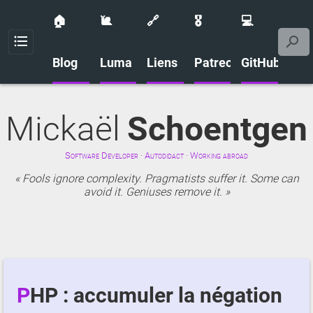
🏠
🐌
🔗
🎖️
💻
Menu
Blog
Luma
Liens
Patreon
GitHub
Mickaël
Schoentgen
Software Developer · Autodidact · Working abroad
Fools ignore complexity. Pragmatists suffer it. Some can
avoid it. Geniuses remove it.
PHP : accumuler la négation