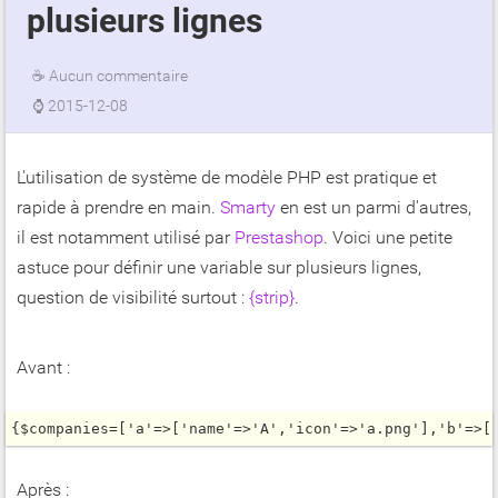
plusieurs lignes
☕
Aucun commentaire
⌚
2015-12-08
L'utilisation de système de modèle PHP est pratique et
rapide à prendre en main.
Smarty
en est un parmi d'autres,
il est notamment utilisé par
Prestashop
. Voici une petite
astuce pour définir une variable sur plusieurs lignes,
question de visibilité surtout :
{strip}
.
Avant :
{$companies=['a'=>['name'=>'A','icon'=>'a.png'],'b'=>[
Après :