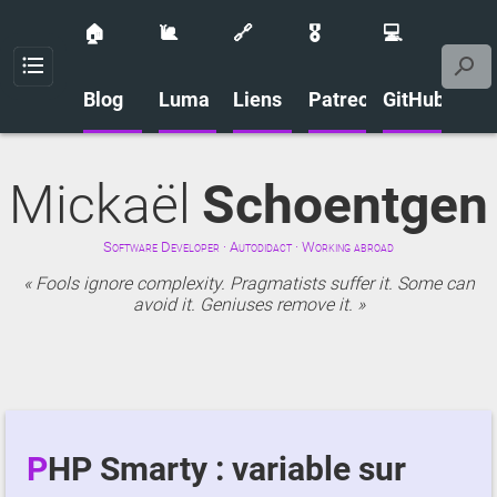
🏠
🐌
🔗
🎖️
💻
Menu
Blog
Luma
Liens
Patreon
GitHub
Mickaël
Schoentgen
Software Developer · Autodidact · Working abroad
Fools ignore complexity. Pragmatists suffer it. Some can
avoid it. Geniuses remove it.
PHP Smarty : variable sur