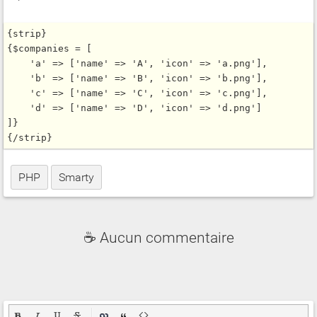
{strip}

{$companies = [

    'a' => ['name' => 'A', 'icon' => 'a.png'],

    'b' => ['name' => 'B', 'icon' => 'b.png'],

    'c' => ['name' => 'C', 'icon' => 'c.png'],

    'd' => ['name' => 'D', 'icon' => 'd.png']

]}

PHP
Smarty
☕ Aucun commentaire