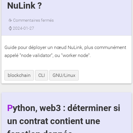
NuLink ?
☕
Commentaires fermés
⌚
2024-01-27
Guide pour déployer un nœud NuLink, plus communément
appelé "node validator", ou "worker node".
blockchain
CLI
GNU/Linux
Python, web3 : déterminer si
un contrat contient une