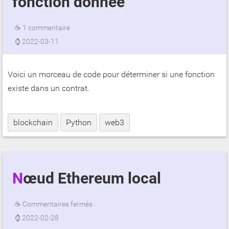
fonction donnée
☕
1 commentaire
⌚
2022-03-11
Voici un morceau de code pour déterminer si une fonction
existe dans un contrat.
blockchain
Python
web3
Nœud Ethereum local
☕
Commentaires fermés
⌚
2022-02-28