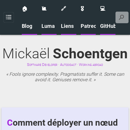
🏠
🐌
🔗
🎖️
💻
Menu
Blog
Luma
Liens
Patreon
GitHub
Mickaël
Schoentgen
Software Developer · Autodidact · Working abroad
Fools ignore complexity. Pragmatists suffer it. Some can
avoid it. Geniuses remove it.
Comment déployer un nœud