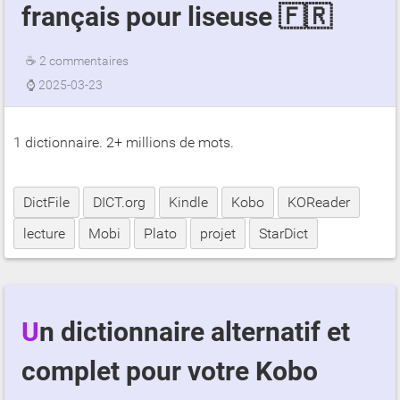
français pour liseuse 🇫🇷
☕
2 commentaires
⌚
2025-03-23
1 dictionnaire. 2+ millions de mots.
DictFile
DICT.org
Kindle
Kobo
KOReader
lecture
Mobi
Plato
projet
StarDict
Un dictionnaire alternatif et
complet pour votre Kobo