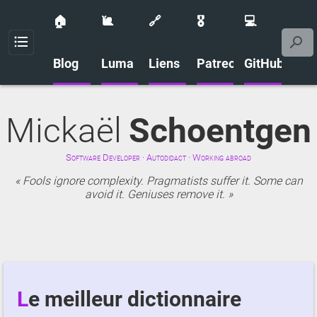
🏠
🐌
🔗
🎖️
💻
Menu
Blog
Luma
Liens
Patreon
GitHub
Mickaël
Schoentgen
Software Developer · Autodidact · Working abroad
Fools ignore complexity. Pragmatists suffer it. Some can
avoid it. Geniuses remove it.
Le meilleur dictionnaire