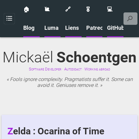
🏠
🐌
🔗
🎖️
💻
Menu
Blog
Luma
Liens
Patreon
GitHub
Mickaël
Schoentgen
Software Developer · Autodidact · Working abroad
Fools ignore complexity. Pragmatists suffer it. Some can
avoid it. Geniuses remove it.
Zelda : Ocarina of Time