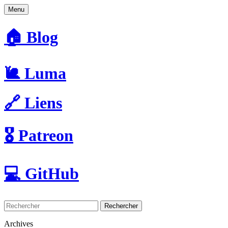
Menu
🏠 Blog
🐌 Luma
🔗 Liens
🎖️ Patreon
💻 GitHub
Rechercher
Archives