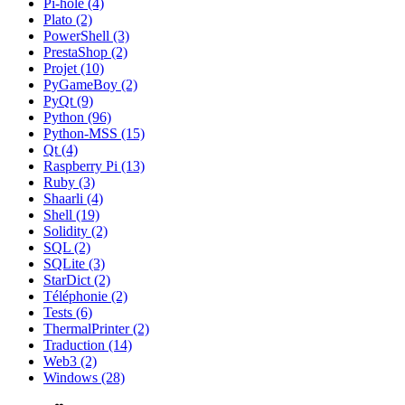
Pi-hole (4)
Plato (2)
PowerShell (3)
PrestaShop (2)
Projet (10)
PyGameBoy (2)
PyQt (9)
Python (96)
Python-MSS (15)
Qt (4)
Raspberry Pi (13)
Ruby (3)
Shaarli (4)
Shell (19)
Solidity (2)
SQL (2)
SQLite (3)
StarDict (2)
Téléphonie (2)
Tests (6)
ThermalPrinter (2)
Traduction (14)
Web3 (2)
Windows (28)