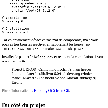
    -skip qtwebengine \

    -extprefix "/opt/Qt-5.12.0" \

    -prefix "/opt/Qt-5.12.0"

# Compilation

$ make -j 6

# Installation

J'ai volontairement désactivé pas mal de composants, mais vous
pouvez très bien les réactiver en supprimant les lignes
-no-
,
,
et
.
feature-XXX
-no-XXX
-nomake XXX
-skip XXX
Installez le paquet
et relancez la compilation si vous
libclang-dev
rencontrez cette erreur :
Project ERROR: Cannot find libclang's main header
file, candidate: /usr/lib/llvm-6.0/include/clang-c/Index.h.
make: [Makefile:865: module-qttools-install_subtargets]
Error 3
Plus d'informations :
Building Qt 5 from Git
.
Du côté du projet