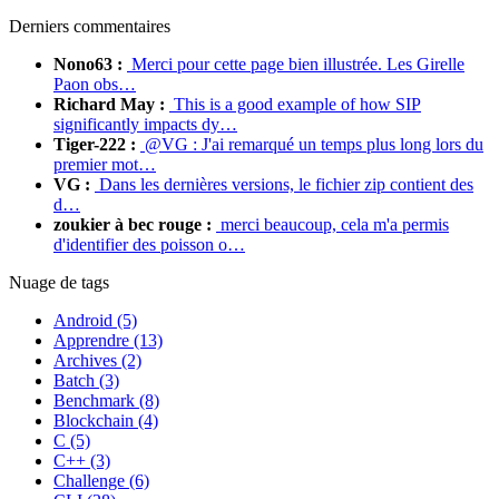
Derniers commentaires
Nono63 :
Merci pour cette page bien illustrée. Les Girelle
Paon obs…
Richard May :
This is a good example of how SIP
significantly impacts dy…
Tiger-222 :
@VG : J'ai remarqué un temps plus long lors du
premier mot…
VG :
Dans les dernières versions, le fichier zip contient des
d…
zoukier à bec rouge :
merci beaucoup, cela m'a permis
d'identifier des poisson o…
Nuage de tags
Android (5)
Apprendre (13)
Archives (2)
Batch (3)
Benchmark (8)
Blockchain (4)
C (5)
C++ (3)
Challenge (6)