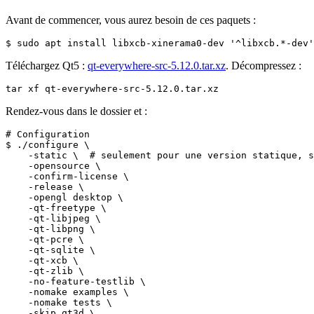
Avant de commencer, vous aurez besoin de ces paquets :
Téléchargez Qt5 :
qt-everywhere-src-5.12.0.tar.xz
. Décompressez :
tar xf qt-everywhere-src-5.12.0.tar.xz
Rendez-vous dans le dossier et :
# Configuration

$ ./configure \

    -static \  # seulement pour une version statique, s
    -opensource \

    -confirm-license \

    -release \

    -opengl desktop \

    -qt-freetype \

    -qt-libjpeg \

    -qt-libpng \

    -qt-pcre \

    -qt-sqlite \

    -qt-xcb \

    -qt-zlib \

    -no-feature-testlib \

    -nomake examples \

    -nomake tests \

    -skip qt3d \
