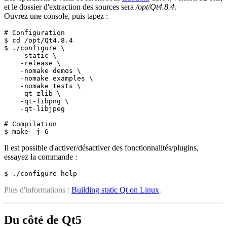
et le dossier d'extraction des sources sera
/opt/Qt4.8.4
.
Ouvrez une console, puis tapez :
# Configuration

$ cd /opt/Qt4.8.4

$ ./configure \

    -static \

    -release \

    -nomake demos \

    -nomake examples \

    -nomake tests \

    -qt-zlib \

    -qt-libpng \

    -qt-libjpeg

# Compilation

Il est possible d'activer/désactiver des fonctionnalités/plugins,
essayez la commande :
$ ./configure help
Plus d'informations :
Building static Qt on Linux
.
Du côté de Qt5