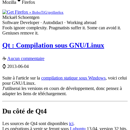
❤
Mozilla
Firefox
» BoboTiG/getfirefox
Mickaël
Schoentgen
Software Developer · Autodidact · Working abroad
Fools ignore complexity. Pragmatists suffer it. Some can avoid it.
Geniuses remove it.
Qt : Compilation sous GNU/Linux
☕
Aucun commentaire
⌚
2013-06-04
Suite à l'article sur la
compilation statique sous Windows
, voici celui
pour GNU/Linux.
J'utiliserai les versions en cours de développement, donc pensez à
adapter les liens de téléchargement.
Du côté de Qt4
Les sources de Qt4 sont disponibles
ici
.
Les opérations à venir se feront sous
Lubuntu
13.04, version 32 bits,