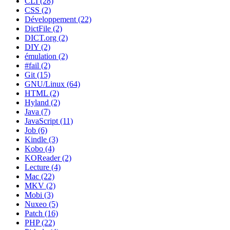
CLI (28)
CSS (2)
Développement (22)
DictFile (2)
DICT.org (2)
DIY (2)
émulation (2)
#fail (2)
Git (15)
GNU/Linux (64)
HTML (2)
Hyland (2)
Java (7)
JavaScript (11)
Job (6)
Kindle (3)
Kobo (4)
KOReader (2)
Lecture (4)
Mac (22)
MKV (2)
Mobi (3)
Nuxeo (5)
Patch (16)
PHP (22)