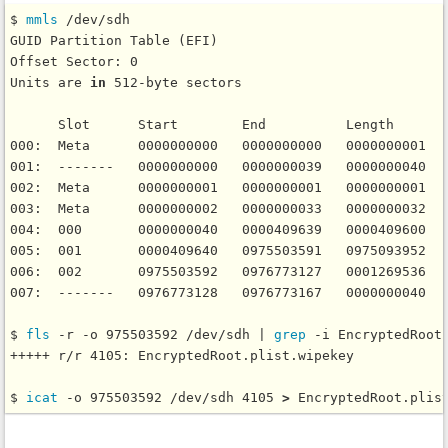
$ 
mmls
 /dev/sdh

GUID Partition Table (EFI)

Offset Sector: 0

Units are 
in
 512-byte sectors

      Slot      Start        End          Length       
000:  Meta      0000000000   0000000000   0000000001   
001:  -------   0000000000   0000000039   0000000040   
002:  Meta      0000000001   0000000001   0000000001   
003:  Meta      0000000002   0000000033   0000000032   
004:  000       0000000040   0000409639   0000409600   
005:  001       0000409640   0975503591   0975093952   
006:  002       0975503592   0976773127   0001269536   
007:  -------   0976773128   0976773167   0000000040   
$ 
fls
 -r -o 975503592 /dev/sdh | 
grep
 -i EncryptedRoot

+++++ r/r 4105:	EncryptedRoot.plist.wipekey

$ 
icat
 -o 975503592 /dev/sdh 4105 
>