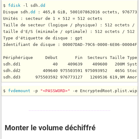
$ 
fdisk
 -l sdh.
dd
Disque sdh.
dd
 : 465,8 GiB, 500107862016 octets, 9767731
Unités : secteur de 1 × 512 = 512 octets

Taille de secteur (logique / physique) : 512 octets / 5
taille d'E/S (minimale / optimale) : 512 octets / 512 o
Type d'étiquette de disque : gpt

Identifiant de disque : 00007DAD-79C6-0000-6E06-00004F1
Périphérique     Début       Fin  Secteurs Taille Type

sdh.dd1             40    409639    409600   200M Systè
sdh.dd2         409640 975503591 975093952   465G Stock
$ 
fvdemount
 -p 
"<PASSWORD>"
 -e EncryptedRoot.plist.wip
Monter le volume déchiffré