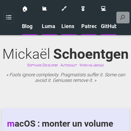
🏠
🐌
🔗
🎖️
💻
Menu
Blog
Luma
Liens
Patreon
GitHub
Mickaël
Schoentgen
Software Developer · Autodidact · Working abroad
Fools ignore complexity. Pragmatists suffer it. Some can
avoid it. Geniuses remove it.
macOS : monter un volume