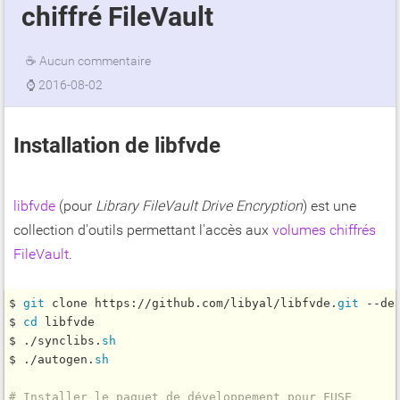
chiffré FileVault
☕
Aucun commentaire
⌚
2016-08-02
Installation de libfvde
libfvde
(pour
Library FileVault Drive Encryption
) est une
collection d'outils permettant l'accès aux
volumes chiffrés
FileVault
.
$ 
git
 clone https://github.com/libyal/libfvde.
git
 --dep
$ 
cd
 libfvde

$ ./synclibs.
sh
$ ./autogen.
sh
# Installer le paquet de développement pour FUSE