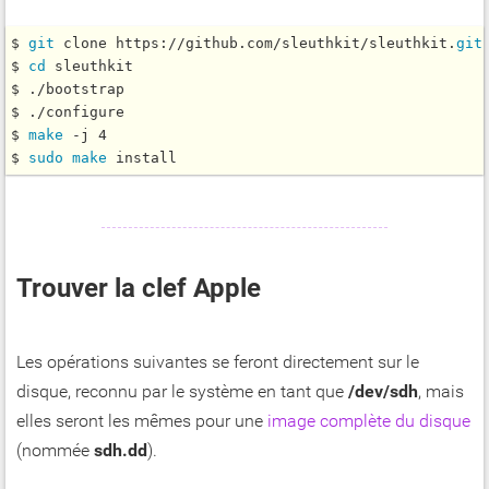
$ 
git
 clone https://github.com/sleuthkit/sleuthkit.
git
$ 
cd
 sleuthkit

$ ./bootstrap

$ ./configure

$ 
make
 -j 4

$ 
sudo
make
Trouver la clef Apple
Les opérations suivantes se feront directement sur le
disque, reconnu par le système en tant que
/dev/sdh
, mais
elles seront les mêmes pour une
image complète du disque
(nommée
sdh.dd
).