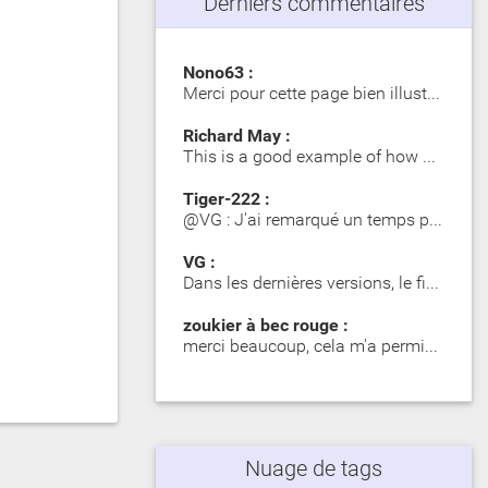
Derniers commentaires
Nono63 :
Merci pour cette page bien illustrée. Les Girelle Paon obs…
Richard May :
This is a good example of how SIP significantly impacts dy…
Tiger-222 :
@VG : J'ai remarqué un temps plus long lors du premier mot…
VG :
Dans les dernières versions, le fichier zip contient des d…
zoukier à bec rouge :
merci beaucoup, cela m'a permis d'identifier des poisson o…
Nuage de tags