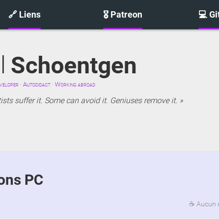
🔗 Liens
🎖️ Patreon
💻 G
l
Schoentgen
eloper · Autodidact · Working abroad
sts suffer it. Some can avoid it. Geniuses remove it.
ions PC
☕
Aucun 