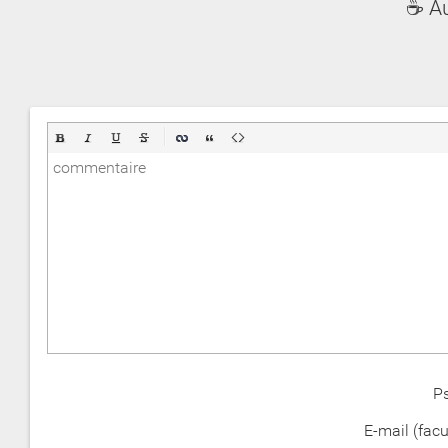
☕ A
P
E-mail (facul