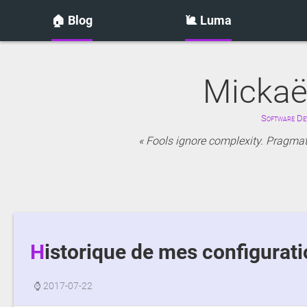
🏠 Blog
🐌 Luma
Mickaë
Software Dev
Fools ignore complexity. Pragmati
Historique de mes configurat
⌚
2017-07-22