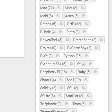
Mac (22)
MKV (2)
Mobi (3)
Nuxeo (5)
Patch (16)
PHP (22)
Pi-hole (4)
Plato (2)
PowerShell (3)
PrestaShop (2)
Projet (10)
PyGameBoy (2)
PyQt (9)
Python (96)
Python-MSS (15)
Qt (4)
Raspberry Pi (13)
Ruby (3)
Shaarli (4)
Shell (19)
Solidity (2)
SQL (2)
SQLite (3)
StarDict (2)
Téléphonie (2)
Tests (6)
ThermalPrinter (2)