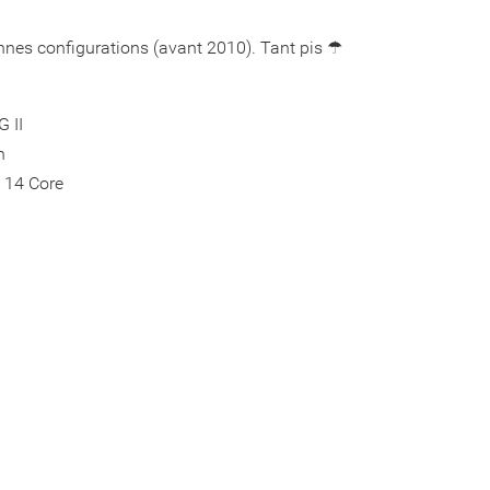
nnes configurations (avant 2010). Tant pis ☂
 II
n
 14 Core