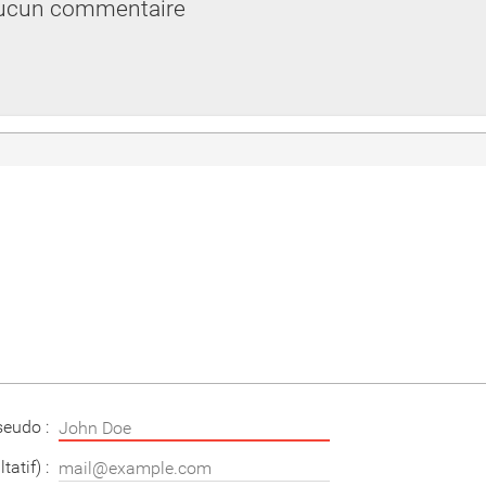
ucun commentaire
seudo :
tatif) :