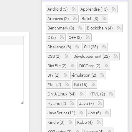
Android (5)
Apprendre (13)
Archives (2)
Batch (3)
Benchmark (8)
Blockchain (4)
C (5)
C++ (3)
Challenge (6)
CLI (28)
CSS (2)
Développement (22)
DictFile (2)
DICT.org (2)
DIY (2)
émulation (2)
#fail (2)
Git (15)
GNU/Linux (64)
HTML (2)
Hyland (2)
Java (7)
JavaScript (11)
Job (6)
Kindle (3)
Kobo (4)
KOReader (2)
Lecture (4)