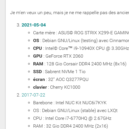
Je m'en veux un peu, mais je ne me rappelle pas des ancie
2021-05-04
Carte mère : ASUS© ROG STRIX X299-E GAMING
OS
: Debian GNU/Linux (testing) avec Cinnamo
CPU
: Intel© Core™ i9-10940X CPU @ 3.30GHz
GPU
: GeForce RTX 2060
RAM
: 128 Gio Corsair DDR4 2400 MHz (8x16)
SSD
: Sabrent NVMe 1 Tio
écran
: 32" AOC Q3277PQU
clavier
: Cherry KC1000
2017-07-22
Barebone : Intel NUC Kit NUC6i7KYK
OS : Debian GNU/Linux (stable) avec LXQt
CPU : Intel Core i7-6770HQ @ 2.67GHz
RAM : 32 Gio DDR4 2400 MHz (2x16)