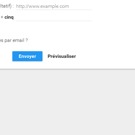
tatif) :
+
cinq
s par email ?