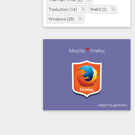
Traduction (14)
Web3 (2)
Windows (28)
❤
Mozilla
Firefox
» BoboTiG/getfirefox