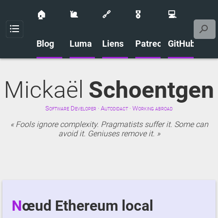
🏠
🐌
🔗
🎖️
💻
Menu
Blog
Luma
Liens
Patreon
GitHub
Mickaël
Schoentgen
Software Developer · Autodidact · Working abroad
Fools ignore complexity. Pragmatists suffer it. Some can
avoid it. Geniuses remove it.
Nœud Ethereum local