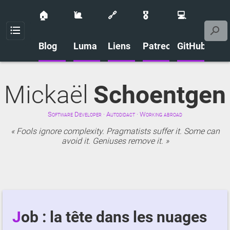
🏠
🐌
🔗
🎖️
💻
Menu
Blog
Luma
Liens
Patreon
GitHub
Mickaël
Schoentgen
Software Developer · Autodidact · Working abroad
Fools ignore complexity. Pragmatists suffer it. Some can
avoid it. Geniuses remove it.
Job : la tête dans les nuages