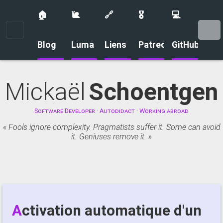
🏠
🐌
🔗
🎖️
💻
Menu
Blog
Luma
Liens
Patreon
GitHub
Mickaël
Schoentgen
Software Developer · Autodidact · Working abroad
Fools ignore complexity. Pragmatists suffer it. Some can avoid
it. Geniuses remove it.
Activation automatique d'un