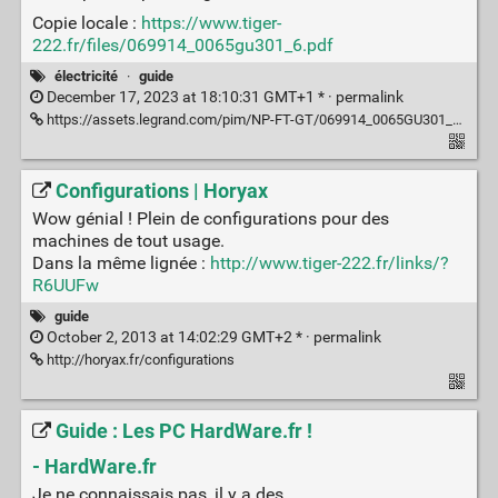
Copie locale :
https://www.tiger-
222.fr/files/069914_0065gu301_6.pdf
électricité
·
guide
December 17, 2023 at 18:10:31 GMT+1 * ·
permalink
https://assets.legrand.com/pim/NP-FT-GT/069914_0065GU301_6.pdf
Configurations | Horyax
Wow génial ! Plein de configurations pour des
machines de tout usage.
Dans la même lignée :
http://www.tiger-222.fr/links/?
R6UUFw
guide
October 2, 2013 at 14:02:29 GMT+2 * ·
permalink
http://horyax.fr/configurations
Guide : Les PC HardWare.fr !
- HardWare.fr
Je ne connaissais pas, il y a des