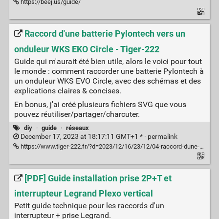
https://beej.us/guide/
Raccord d'une batterie Pylontech vers un
onduleur WKS EKO Circle - Tiger-222
Guide qui m'aurait été bien utile, alors le voici pour tout
le monde : comment raccorder une batterie Pylontech à
un onduleur WKS EVO Circle, avec des schémas et des
explications claires & concises.
En bonus, j'ai créé plusieurs fichiers SVG que vous
pouvez réutiliser/partager/charcuter.
diy
·
guide
·
réseaux
December 17, 2023 at 18:17:11 GMT+1 * ·
permalink
https://www.tiger-222.fr/?d=2023/12/16/23/12/04-raccord-dune-batterie-pylontech-vers-un-onduleur-wks-eko-circle
[PDF] Guide installation prise 2P+T et
interrupteur Legrand Plexo vertical
Petit guide technique pour les raccords d'un
interrupteur + prise Legrand.