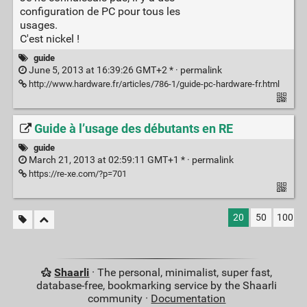
configuration de PC pour tous les
usages.
C'est nickel !
guide
June 5, 2013 at 16:39:26 GMT+2 * ·
permalink
http://www.hardware.fr/articles/786-1/guide-pc-hardware-fr.html
Guide à l’usage des débutants en RE
guide
March 21, 2013 at 02:59:11 GMT+1 * ·
permalink
https://re-xe.com/?p=701
20
50
100
Shaarli
· The personal, minimalist, super fast,
database-free, bookmarking service by the Shaarli
community ·
Documentation