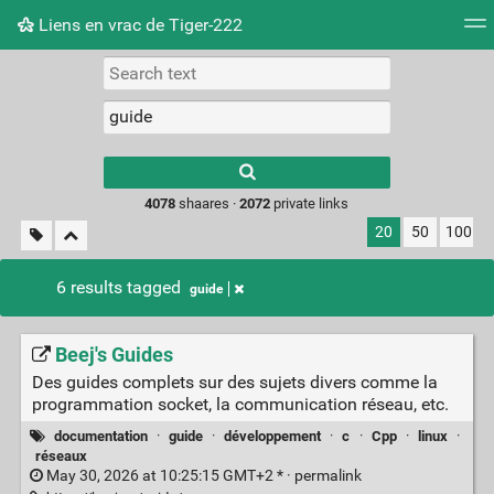
Liens en vrac de Tiger-222
Tag cloud
Picture wall
Daily
RSS Feed
Logi
Type 1 or more
characters for
results.
4078
shaares ·
2072
private links
20
50
100
6 results tagged
guide
Beej's Guides
Des guides complets sur des sujets divers comme la
programmation socket, la communication réseau, etc.
documentation
·
guide
·
développement
·
c
·
Cpp
·
linux
·
réseaux
May 30, 2026 at 10:25:15 GMT+2 * ·
permalink