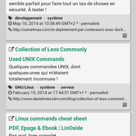
semble parfait pour faire tout un tas de choses en
sécurité. À tester !
développement
·
système
May 16, 2014 at 10:58:49 GMT+2 * ·
permalink
http://sametmax.com/le-deploiement-par-conteneurs-avec-docker/
Collection of Less Commonly
Used UNIX Commands
Quelques commandes UNIX, dont
quelques-unes qui m'étaient
totalement inconnues !
GNU/Linux
·
système
·
serveur
February 19, 2014 at 17:44:51 GMT+1 * ·
permalink
http://www.danielmiessler.com/blog/collection-of-less-commonly-used-unix-commands
Linux commands cheat sheet
PDF, Epage & Ebook | LinOxide
Pas mal, bien complet.