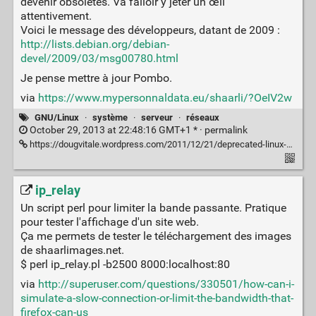
devenir obsolètes. Va falloir y jeter un œil
attentivement.
Voici le message des développeurs, datant de 2009 :
http://lists.debian.org/debian-
devel/2009/03/msg00780.html
Je pense mettre à jour Pombo.
via
https://www.mypersonnaldata.eu/shaarli/?OeIV2w
GNU/Linux
·
système
·
serveur
·
réseaux
October 29, 2013 at 22:48:16 GMT+1 * ·
permalink
https://dougvitale.wordpress.com/2011/12/21/deprecated-linux-networking-commands-and-their-replacements/
ip_relay
Un script perl pour limiter la bande passante. Pratique
pour tester l'affichage d'un site web.
Ça me permets de tester le téléchargement des images
de shaarlimages.net.
$ perl ip_relay.pl -b2500 8000:localhost:80
via
http://superuser.com/questions/330501/how-can-i-
simulate-a-slow-connection-or-limit-the-bandwidth-that-
firefox-can-us