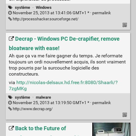
système
·
Windows
November 25, 2013 at 13:41:06 GMT+1 * ·
permalink
http://processhacker.sourceforge.net/
Decrap - Windows PC De-crapifier, remove
bloatware with ease!
Ah que ça va me faire gagner du temps. Je reformate
toujours un ordi nouvellement acquis, ils sont vraiment
trop pourris par la surcouche logicielle des
constructeurs.
via
http://nicolas-delsaux.hd.free.fr:8080/Shaarli/?
7zgMKg
système
·
malware
November 25, 2013 at 13:19:50 GMT+1 * ·
permalink
http://www.decrap.org/
Back to the Future of