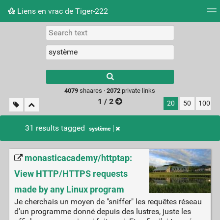
Liens en vrac de Tiger-222
Tag cloud
Picture wall
Daily
RSS Feed
Logi
Type 1 or more
characters for
results.
4079
shaares ·
2072
private links
1 / 2
20
50
100
31 results tagged
système
monasticacademy/httptap:
View HTTP/HTTPS requests
made by any Linux program
Je cherchais un moyen de "sniffer" les requêtes réseau
d'un programme donné depuis des lustres, juste les