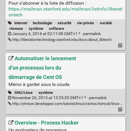
Pour s'abonner à la liste de diffusion :
https://mailman.stanford.edu/mailman/listinfo/liberati
ontech
internet
·
technologie
·
sécurité
·
vie-privée
·
société
·
réseaux
·
système
·
software
January 6, 2014 at 02:11:08 GMT+1 * ·
permalink
http://liberationtechnology.stanford.edu/docs/about_libtech/
Automatiser le lancement
d’un processus lors du
démarrage de Cent OS
Mémo à garder sous le coude.
GNU/Linux
·
système
November 26, 2013 at 13:35:35 GMT+1 * ·
permalink
http://yimson.developpez.com/tutoriel/linux/centos/tomcat/linux-centos-automatisation-lancement-processus/
Overview - Process Hacker
Un explorateur de processus.