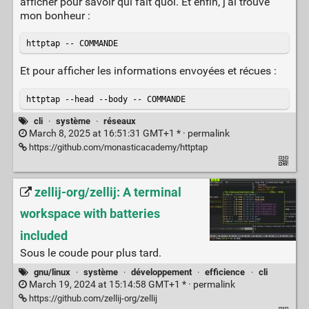
afficher pour savoir qui fait quoi. Et enfin, j'ai trouvé
mon bonheur :
httptap -- COMMANDE
Et pour afficher les informations envoyées et récues :
httptap --head --body -- COMMANDE
cli
·
système
·
réseaux
March 8, 2025 at 16:51:31 GMT+1 * ·
permalink
https://github.com/monasticacademy/httptap
zellij-org/zellij: A terminal
workspace with batteries
included
Sous le coude pour plus tard.
gnu/linux
·
système
·
développement
·
efficience
·
cli
March 19, 2024 at 15:14:58 GMT+1 * ·
permalink
https://github.com/zellij-org/zellij