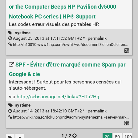
or the Computer Beeps HP Pavilion dv5000
Notebook PC series | HP® Support
Les codes erreur visuels des portables HP.
système
August 23, 2013 at 17:11:52 GMT+2 * ·
permalink
http://h10010.www1.hp.com/ewfrf/wc/document?lc=en&dlc=en&cc=us&docname=c01732674&product=1132551#N213
SPF - Éviter d'être marqué comme Spam par
Google & cie
Intéressant ! Surtout pour les personnes censées qui
s'auto-hébergent.
via
http://sebsauvage.net/links/?HTa2Hg
système
August 14, 2013 at 18:42:10 GMT+2 * ·
permalink
https://wiki.hoa.ro/doku.php?id=admin-systeme:mail-server-marked-as-spam-google
1 / 2
20
50
100