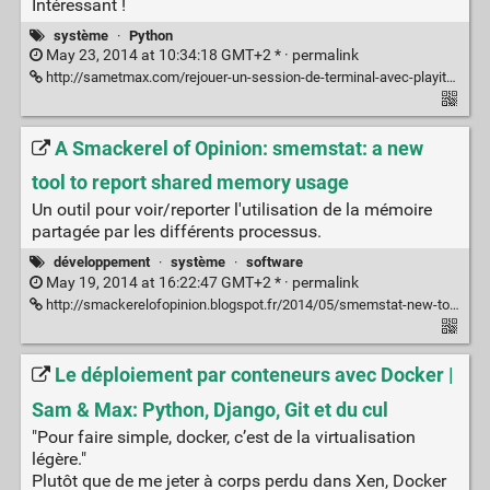
Intéressant !
système
·
Python
May 23, 2014 at 10:34:18 GMT+2 * ·
permalink
http://sametmax.com/rejouer-un-session-de-terminal-avec-playitagainsam/
A Smackerel of Opinion: smemstat: a new
tool to report shared memory usage
Un outil pour voir/reporter l'utilisation de la mémoire
partagée par les différents processus.
développement
·
système
·
software
May 19, 2014 at 16:22:47 GMT+2 * ·
permalink
http://smackerelofopinion.blogspot.fr/2014/05/smemstat-new-tool-to-report-shared.html
Le déploiement par conteneurs avec Docker |
Sam & Max: Python, Django, Git et du cul
"Pour faire simple, docker, c’est de la virtualisation
légère."
Plutôt que de me jeter à corps perdu dans Xen, Docker