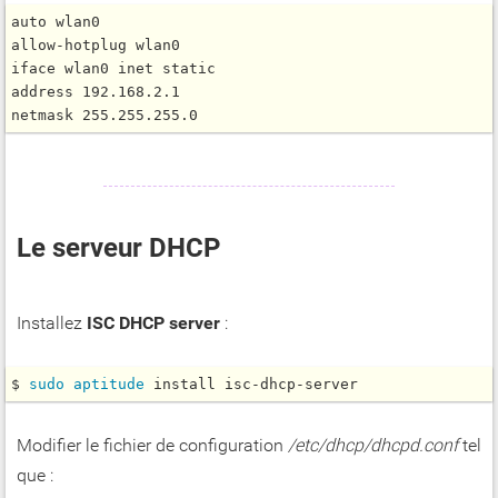
auto wlan0

allow-hotplug wlan0

iface wlan0 inet static

address 192.168.2.1

Le serveur DHCP
Installez
ISC DHCP server
:
$ 
sudo
aptitude
 install isc-dhcp-server
Modifier le fichier de configuration
/etc/dhcp/dhcpd.conf
tel
que :