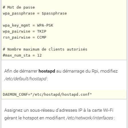
# Mot de passe

wpa_passphrase = $passphrase

wpa_key_mgmt = WPA-PSK

wpa_pairwise = TKIP

rsn_pairwise = CCMP

# Nombre maximum de clients autorisés

Afin de démarrer
hostapd
au démarrage du Rpi, modifiez
/etc/default/hostapd
:
DAEMON_CONF="/etc/hostapd/hostapd.conf"
Assignez un sous-réseau d'adresses IP à la carte Wi-Fi
gérant le hotspot en modifiant
/etc/network/interfaces
: