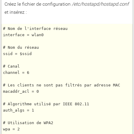
Créez le fichier de configuration
/etc/hostapd/hostapd.conf
et insérez :
# Nom de l'interface réseau

interface = wlan0

# Nom du réseau

ssid = $ssid

# Canal

channel = 6

# Les clients ne sont pas filtrés par adresse MAC

macaddr_acl = 0

# Algorithme utilisé par IEEE 802.11

auth_algs = 1

# Utilisation de WPA2

wpa = 2
