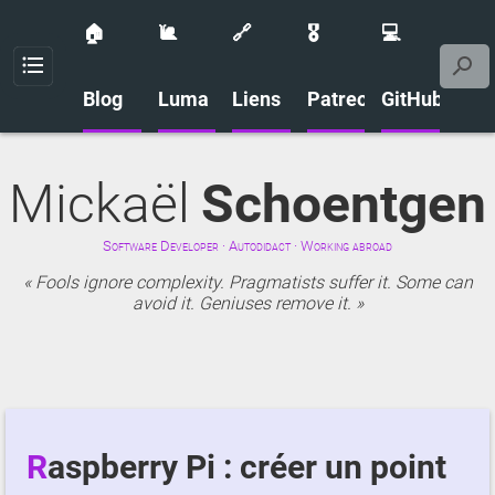
🏠
🐌
🔗
🎖️
💻
Menu
Blog
Luma
Liens
Patreon
GitHub
Mickaël
Schoentgen
Software Developer · Autodidact · Working abroad
Fools ignore complexity. Pragmatists suffer it. Some can
avoid it. Geniuses remove it.
Raspberry Pi : créer un point