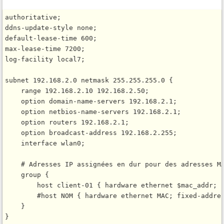
authoritative;

ddns-update-style none;

default-lease-time 600;

max-lease-time 7200;

log-facility local7;

subnet 192.168.2.0 netmask 255.255.255.0 {

    range 192.168.2.10 192.168.2.50;

    option domain-name-servers 192.168.2.1;

    option netbios-name-servers 192.168.2.1;

    option routers 192.168.2.1;

    option broadcast-address 192.168.2.255;

    interface wlan0;

    # Adresses IP assignées en dur pour des adresses MA
    group {

        host client-01 { hardware ethernet $mac_addr; f
        #host NOM { hardware ethernet MAC; fixed-addres
    }
