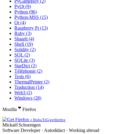
PyGameBoy (2)
PyQt (9)
Python (96)
Python-MSS (15)
Qt (4)
Raspberry Pi (13)
Ruby (3)
Shaarli (4)
Shell (19)
Solidity (2)
SQL (2)
SQLite (3)
StarDict (2)
Téléphonie (2)
Tests (6)
ThermalPrinter (2)
Traduction (14)
Web3 (2)
Windows (28)
❤
Mozilla
Firefox
» BoboTiG/getfirefox
Mickaël
Schoentgen
Software Developer · Autodidact · Working abroad