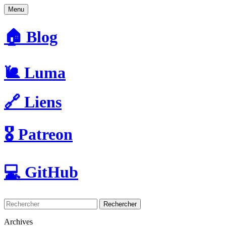
Menu
🏠 Blog
🐌 Luma
🔗 Liens
🎖️ Patreon
💻 GitHub
Rechercher
Archives