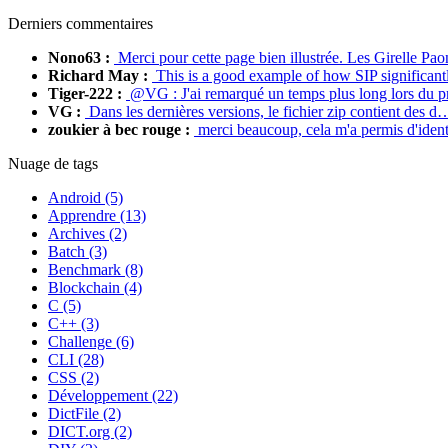
Derniers commentaires
Nono63 :
Merci pour cette page bien illustrée. Les Girelle P
Richard May :
This is a good example of how SIP significan
Tiger-222 :
@VG : J'ai remarqué un temps plus long lors du 
VG :
Dans les dernières versions, le fichier zip contient des d
zoukier à bec rouge :
merci beaucoup, cela m'a permis d'iden
Nuage de tags
Android (5)
Apprendre (13)
Archives (2)
Batch (3)
Benchmark (8)
Blockchain (4)
C (5)
C++ (3)
Challenge (6)
CLI (28)
CSS (2)
Développement (22)
DictFile (2)
DICT.org (2)