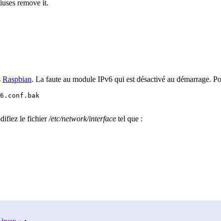
iuses remove it.
s
Raspbian
. La faute au module IPv6 qui est désactivé au démarrage. Pou
6.conf.bak

difiez le fichier
/etc/network/interface
tel que :