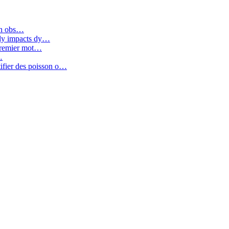
aon obs…
tly impacts dy…
premier mot…
…
tifier des poisson o…