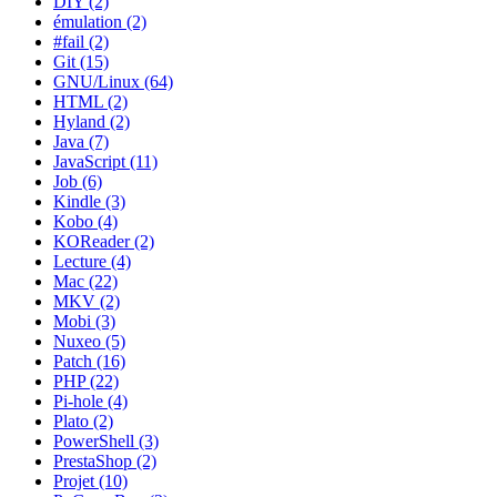
DIY (2)
émulation (2)
#fail (2)
Git (15)
GNU/Linux (64)
HTML (2)
Hyland (2)
Java (7)
JavaScript (11)
Job (6)
Kindle (3)
Kobo (4)
KOReader (2)
Lecture (4)
Mac (22)
MKV (2)
Mobi (3)
Nuxeo (5)
Patch (16)
PHP (22)
Pi-hole (4)
Plato (2)
PowerShell (3)
PrestaShop (2)
Projet (10)