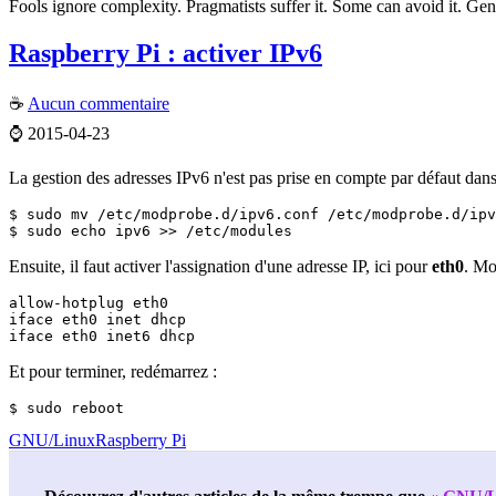
Fools ignore complexity. Pragmatists suffer it. Some can avoid it. Gen
Raspberry Pi : activer IPv6
☕
Aucun commentaire
⌚
2015-04-23
La gestion des adresses IPv6 n'est pas prise en compte par défaut dan
$ sudo mv /etc/modprobe.d/ipv6.conf /etc/modprobe.d/ipv
Ensuite, il faut activer l'assignation d'une adresse IP, ici pour
eth0
. Mo
allow-hotplug eth0

iface eth0 inet dhcp

Et pour terminer, redémarrez :
$ sudo reboot
GNU/Linux
Raspberry Pi