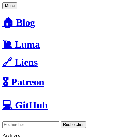
Menu
🏠 Blog
🐌 Luma
🔗 Liens
🎖️ Patreon
💻 GitHub
Rechercher
Archives