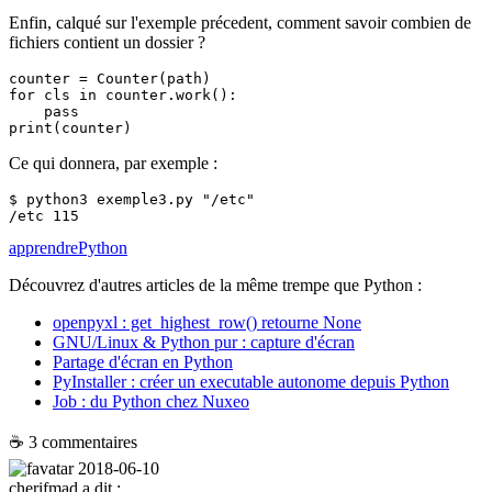
Enfin, calqué sur l'exemple précedent, comment savoir combien de
fichiers contient un dossier ?
counter 
=
Counter
for
 cls 
in
 counter.
work
():

pass
print
Ce qui donnera, par exemple :
$ 
python3
 exemple3.py 
"/etc"
apprendre
Python
Découvrez d'autres articles de la même trempe que
Python
:
openpyxl : get_highest_row() retourne None
GNU/Linux & Python pur : capture d'écran
Partage d'écran en Python
PyInstaller : créer un executable autonome depuis Python
Job : du Python chez Nuxeo
☕ 3 commentaires
2018-06-10
cherifmad
a dit :