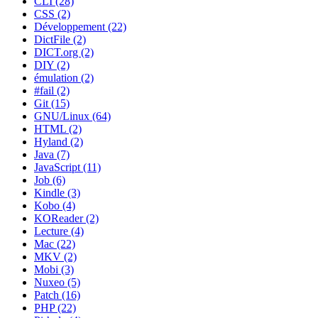
CLI (28)
CSS (2)
Développement (22)
DictFile (2)
DICT.org (2)
DIY (2)
émulation (2)
#fail (2)
Git (15)
GNU/Linux (64)
HTML (2)
Hyland (2)
Java (7)
JavaScript (11)
Job (6)
Kindle (3)
Kobo (4)
KOReader (2)
Lecture (4)
Mac (22)
MKV (2)
Mobi (3)
Nuxeo (5)
Patch (16)
PHP (22)