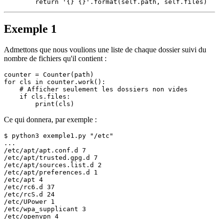
return
'{} {}'
.
format
(
self
.path, 
self
Exemple 1
Admettons que nous voulions une liste de chaque dossier suivi du
nombre de fichiers qu'il contient :
counter 
=
Counter
for
 cls 
in
 counter.
work
():

# Afficher seulement les dossiers non vides
if
 cls.files:

print
Ce qui donnera, par exemple :
$ 
python3
 exemple1.py 
"/etc"
...

/etc/apt/apt.conf.d 7

/etc/apt/trusted.gpg.d 7

/etc/apt/sources.list.d 2

/etc/apt/preferences.d 1

/etc/apt 4

/etc/rc6.d 37

/etc/rcS.d 24

/etc/UPower 1

/etc/wpa_supplicant 3

/etc/openvpn 4
