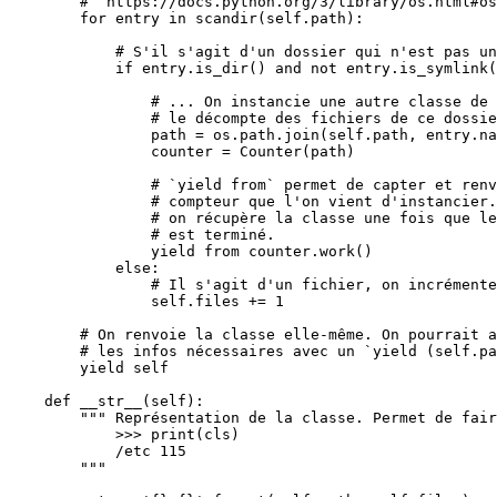
#  https://docs.python.org/3/library/os.html#os
for
 entry 
in
scandir
(
self
.path):

# S'il s'agit d'un dossier qui n'est pas un
if
 entry.
is_dir
() 
and
not
 entry.
is_symlink
(
# ... On instancie une autre classe de 
# le décompte des fichiers de ce dossie
                path 
=
 os.path.
join
(
self
.path, entry.na
                counter 
=
Counter
(path)

# `yield from` permet de capter et renv
# compteur que l'on vient d'instancier.
# on récupère la classe une fois que le
# est terminé.
                yield 
from
 counter.
work
()

else
:

# Il s'agit d'un fichier, on incrémente
self
.files 
+
=
1
# On renvoie la classe elle-même. On pourrait 
# les infos nécessaires avec un `yield (self.pa
        yield 
self
def
__str__
(
self
):

""" Représentation de la classe. Permet de fair
            >>> print(cls)

            /etc 115

        """