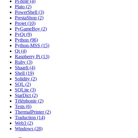
Pi-hole (4)
Plato (2)
PowerShell (3)
PrestaShop (2)
Projet (10)
PyGameBoy (2)
PyQt (9)
Python (96)
Python-MSS (15)
Qt (4)
Raspberry Pi (13)
Ruby (3)
Shaarli (4)
Shell (19)
Solidity (2)
SQL (2)
SQLite (3)
StarDict (2)
Téléphonie (2)
Tests (6)
ThermalPrinter (2)
Traduction (14)
Web3 (2)
Windows (28)