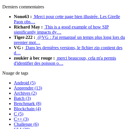
Derniers commentaires
Nono63 :
Merci pour cette page bien illustrée. Les Girelle
Paon obs…
Richard May :
This is a good example of how SIP
significantly impacts dy…
Tiger-222 :
@VG : J'ai remarqué un temps plus long lors du
premier mot…
VG :
Dans les dernières versions, le fichier zip contient des
d…
zoukier à bec rouge :
merci beaucoup, cela m'a permis
d'identifier des poisson o…
Nuage de tags
Android (5)
Apprendre (13)
Archives (2)
Batch (3)
Benchmark (8)
Blockchain (4)
C (5)
C++ (3)
Challenge (6)