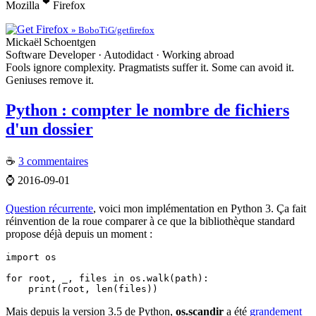
❤
Mozilla
Firefox
» BoboTiG/getfirefox
Mickaël
Schoentgen
Software Developer · Autodidact · Working abroad
Fools ignore complexity. Pragmatists suffer it. Some can avoid it.
Geniuses remove it.
Python : compter le nombre de fichiers
d'un dossier
☕
3 commentaires
⌚
2016-09-01
Question récurrente
, voici mon implémentation en Python 3. Ça fait
réinvention de la roue comparer à ce que la bibliothèque standard
propose déjà depuis un moment :
import
 os 

for
 root, _, files 
in
 os.
walk
(path):

print
(root, 
len
Mais depuis la version 3.5 de Python,
os.scandir
a été
grandement