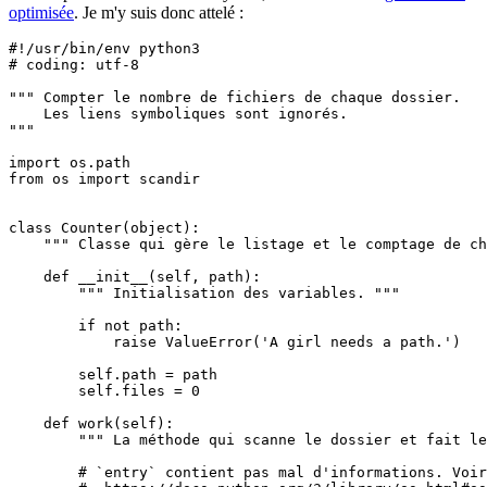
optimisée
. Je m'y suis donc attelé :
#!/usr/bin/env python3
# coding: utf-8
""" Compter le nombre de fichiers de chaque dossier.

    Les liens symboliques sont ignorés.

"""
import
from
 os 
import
 scandir

class
Counter
(
object
):

""" Classe qui gère le listage et le comptage de ch
def
__init__
(
self
, path):

""" Initialisation des variables. """
if
not
 path:

raise
ValueError
(
'A girl needs a path.'
)

self
.path 
=
 path

self
.files 
=
0
def
work
(
self
):

""" La méthode qui scanne le dossier et fait le
# `entry` contient pas mal d'informations. Voir