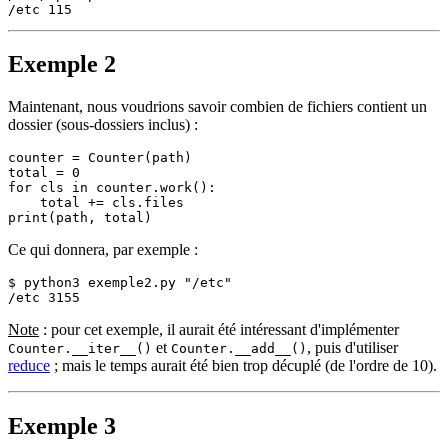
Exemple 2
Maintenant, nous voudrions savoir combien de fichiers contient un
dossier (sous-dossiers inclus) :
counter 
=
Counter
(path)

total 
=
0
for
 cls 
in
 counter.
work
():

    total 
+
=
print
Ce qui donnera, par exemple :
$ 
python3
 exemple2.py 
"/etc"
Note
: pour cet exemple, il aurait été intéressant d'implémenter
et
, puis d'utiliser
Counter.__iter__()
Counter.__add__()
reduce
; mais le temps aurait été bien trop décuplé (de l'ordre de 10).
Exemple 3