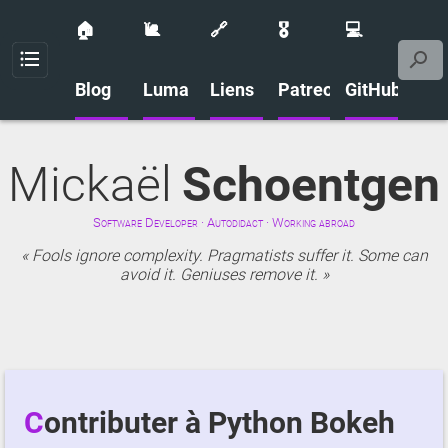
🏠
🐌
🔗
🎖️
💻
Menu
Blog
Luma
Liens
Patreon
GitHub
Mickaël
Schoentgen
Software Developer · Autodidact · Working abroad
Fools ignore complexity. Pragmatists suffer it. Some can
avoid it. Geniuses remove it.
Contributer à Python Bokeh