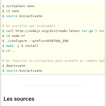
$ virtualenv venv

$ 
cd
 venv

$ 
source
 bin/activate

# On installe npm localement :
$ curl http://nodejs.org/dist/node-latest.
tar
.gz | 
tar
$ 
cd
 node-v*

$ ./configure --prefix=$VIRTUAL_ENV

$ 
make
 -j 4 install

$ 
cd
 ..

# On réactive le virtualenv pour prendre en compte npm
$ deactivate

$ 
source
Les sources