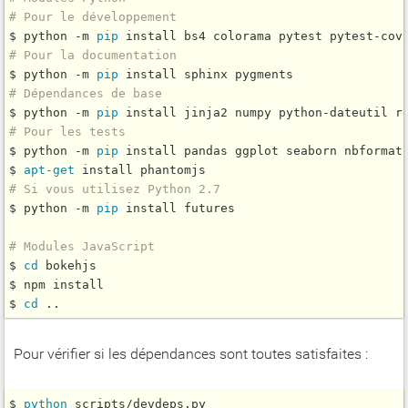
# Pour le développement
$ python -m 
pip
# Pour la documentation
$ python -m 
pip
# Dépendances de base
$ python -m 
pip
# Pour les tests
$ python -m 
pip
 install pandas ggplot seaborn nbformat 
$ 
apt-get
# Si vous utilisez Python 2.7
$ python -m 
pip
 install futures

# Modules JavaScript
$ 
cd
 bokehjs

$ npm install

$ 
cd
Pour vérifier si les dépendances sont toutes satisfaites :
$ 
python 
scripts/devdeps.py