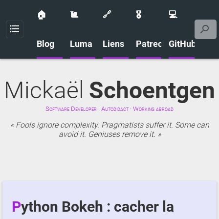
🏠
🐌
🔗
🎖️
💻
Menu
Blog
Luma
Liens
Patreon
GitHub
Mickaël
Schoentgen
Software Developer · Autodidact · Working abroad
Fools ignore complexity. Pragmatists suffer it. Some can
avoid it. Geniuses remove it.
Python Bokeh : cacher la