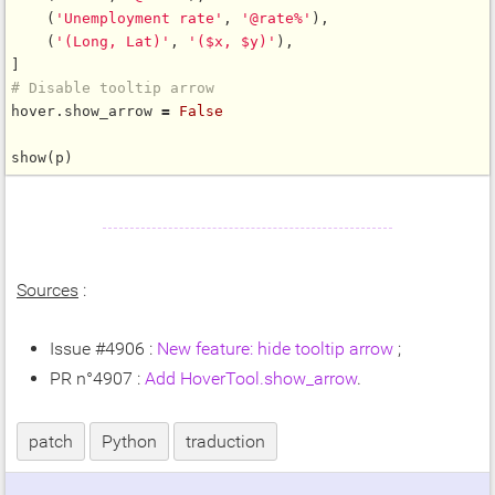
    (
'Unemployment rate'
, 
'@rate%'
),

    (
'(Long, Lat)'
, 
'($x, $y)'
),

# Disable tooltip arrow
hover.show_arrow 
=
False
show
Sources
:
Issue #4906 :
New feature: hide tooltip arrow
;
PR n°4907 :
Add HoverTool.show_arrow
.
patch
Python
traduction