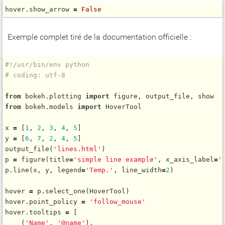
hover.show_arrow 
=
False
Exemple complet tiré de la documentation officielle :
#!/usr/bin/env python
# coding: utf-8
from
 bokeh.plotting 
import
from
 bokeh.models 
import
 HoverTool

x 
=
 [
1
, 
2
, 
3
, 
4
, 
5
]

y 
=
 [
6
, 
7
, 
2
, 
4
, 
5
output_file
(
'lines.html'
)

p 
=
figure
(title
=
'simple line example'
, x_axis_label
=
'
p.
line
(x, y, legend
=
'Temp.'
, line_width
=
2
)

hover 
=
 p.
select_one
(HoverTool)

hover.point_policy 
=
'follow_mouse'
hover.tooltips 
=
 [

    (
'Name'
, 
'@name'
),
