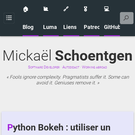
🏠
🐌
🔗
🎖️
💻
Menu
Blog
Luma
Liens
Patreon
GitHub
Mickaël
Schoentgen
Software Developer · Autodidact · Working abroad
Fools ignore complexity. Pragmatists suffer it. Some can
avoid it. Geniuses remove it.
Python Bokeh : utiliser un