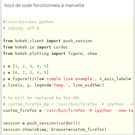
bout de code fonctionnera à merveille :
#!/usr/bin/env python
# coding: utf-8
from
 bokeh.client 
import
from
 bokeh.io 
import
from
 bokeh.plotting 
import
 figure, show

x 
=
 [
1
, 
2
, 
3
, 
4
, 
5
]

y 
=
 [
6
, 
7
, 
2
, 
4
, 
5
]

p 
=
figure
(title
=
'simple line example'
, x_axis_label
=
'
p.
line
(x, y, legend
=
'Temp.'
, line_width
=
2
)

# %s will be replaced by the URL
# custom_firefox_bg = '/usr/bin/firefox -P ipython --n
custom_firefox 
=
'/usr/bin/firefox -P ipython --new-ta
session 
=
push_session
(
curdoc
())

session.
show
(obj
=
p, browser
=