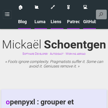
🏠
🐌
🔗
🎖️
💻
Menu
Blog
Luma
Liens
Patreon
GitHub
Mickaël
Schoentgen
Software Developer · Autodidact · Working abroad
Fools ignore complexity. Pragmatists suffer it. Some can
avoid it. Geniuses remove it.
openpyxl : grouper et