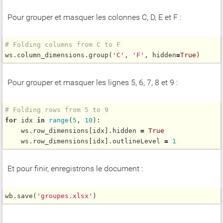
Pour grouper et masquer les colonnes C, D, E et F :
# Folding columns from C to F
ws.column_dimensions.
group
(
'C'
, 
'F'
, hidden
=
True
)
Pour grouper et masquer les lignes 5, 6, 7, 8 et 9 :
# Folding rows from 5 to 9
for
 idx 
in
range
(
5
, 
10
):

    ws.row_dimensions[idx].hidden 
=
True
    ws.row_dimensions[idx].outlineLevel 
=
1
Et pour finir, enregistrons le document :
wb.
save
(
'groupes.xlsx'
)