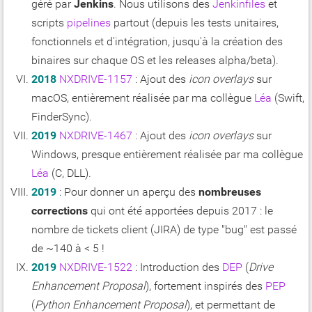
géré par
Jenkins
. Nous utilisons des
Jenkinfiles
et
scripts
pipelines
partout (depuis les tests unitaires,
fonctionnels et d'intégration, jusqu'à la création des
binaires sur chaque OS et les releases alpha/beta).
2018
NXDRIVE-1157
: Ajout des
icon overlays
sur
macOS, entièrement réalisée par ma collègue
Léa
(Swift,
FinderSync).
2019
NXDRIVE-1467
: Ajout des
icon overlays
sur
Windows, presque entièrement réalisée par ma collègue
Léa
(C, DLL).
2019
: Pour donner un aperçu des
nombreuses
corrections
qui ont été apportées depuis 2017 : le
nombre de tickets client (JIRA) de type "bug" est passé
de ~140 à < 5 !
2019
NXDRIVE-1522
: Introduction des
DEP
(
Drive
Enhancement Proposal
), fortement inspirés des
PEP
(
Python Enhancement Proposal
), et permettant de