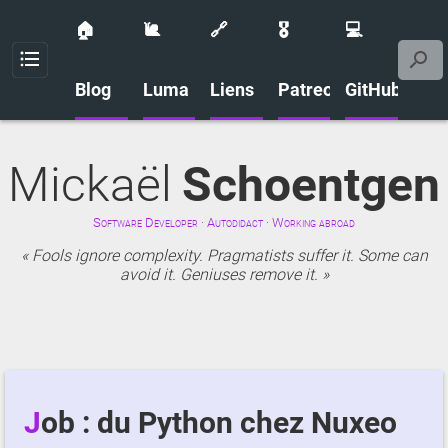
🏠
🐌
🔗
🎖️
💻
Menu
Blog
Luma
Liens
Patreon
GitHub
Mickaël
Schoentgen
Software Developer · Autodidact · Working abroad
Fools ignore complexity. Pragmatists suffer it. Some can
avoid it. Geniuses remove it.
Job : du Python chez Nuxeo