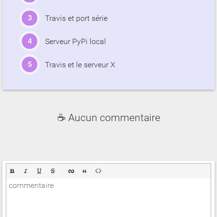
Travis et port série
Serveur PyPi local
Travis et le serveur X
☕ Aucun commentaire