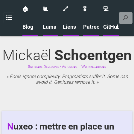
🏠
🐌
🔗
🎖️
💻
Menu
Blog
Luma
Liens
Patreon
GitHub
Mickaël
Schoentgen
Software Developer · Autodidact · Working abroad
Fools ignore complexity. Pragmatists suffer it. Some can
avoid it. Geniuses remove it.
Nuxeo : mettre en place un