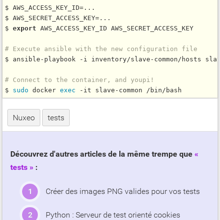
$ AWS_ACCESS_KEY_ID=...

$ AWS_SECRET_ACCESS_KEY=...

$ 
export
 AWS_ACCESS_KEY_ID AWS_SECRET_ACCESS_KEY

# Execute ansible with the new configuration file
$ ansible-playbook -i inventory/slave-common/hosts slav
# Connect to the container, and youpi!
$ 
sudo
 docker 
exec
Nuxeo
tests
Découvrez d'autres articles de la même trempe que
tests
:
Créer des images PNG valides pour vos tests
Python : Serveur de test orienté cookies