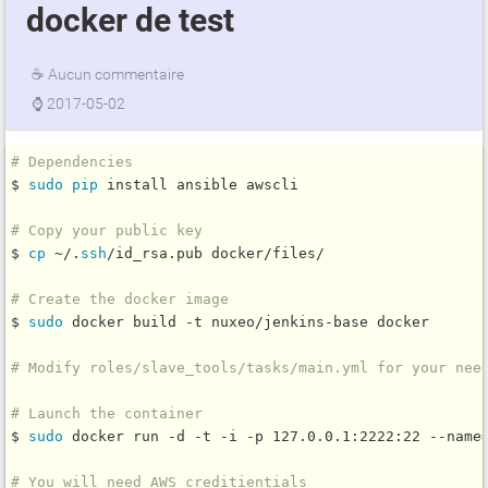
docker de test
☕
Aucun commentaire
⌚
2017-05-02
# Dependencies
$ 
sudo
pip
 install ansible awscli

# Copy your public key
$ 
cp
 ~/.
ssh
/id_rsa.pub docker/files/

# Create the docker image
$ 
sudo
 docker build -t nuxeo/jenkins-base docker

# Modify roles/slave_tools/tasks/main.yml for your nee
# Launch the container
$ 
sudo
 docker run -d -t -i -p 127.0.0.1:2222:22 --name=
# You will need AWS creditientials