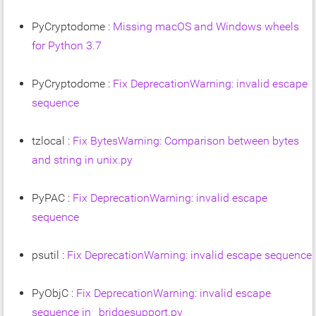
PyCryptodome :
Missing macOS and Windows wheels
for Python 3.7
PyCryptodome :
Fix DeprecationWarning: invalid escape
sequence
tzlocal :
Fix BytesWarning: Comparison between bytes
and string in unix.py
PyPAC :
Fix DeprecationWarning: invalid escape
sequence
psutil :
Fix DeprecationWarning: invalid escape sequence
PyObjC :
Fix DeprecationWarning: invalid escape
sequence in _bridgesupport.py