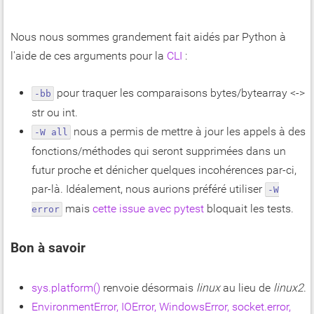
Nous nous sommes grandement fait aidés par Python à
l'aide de ces arguments pour la
CLI
:
pour traquer les comparaisons bytes/bytearray <->
-bb
str ou int.
nous a permis de mettre à jour les appels à des
-W all
fonctions/méthodes qui seront supprimées dans un
futur proche et dénicher quelques incohérences par-ci,
par-là. Idéalement, nous aurions préféré utiliser
-W
mais
cette issue avec pytest
bloquait les tests.
error
Bon à savoir
sys.platform()
renvoie désormais
linux
au lieu de
linux2
.
EnvironmentError, IOError, WindowsError, socket.error,