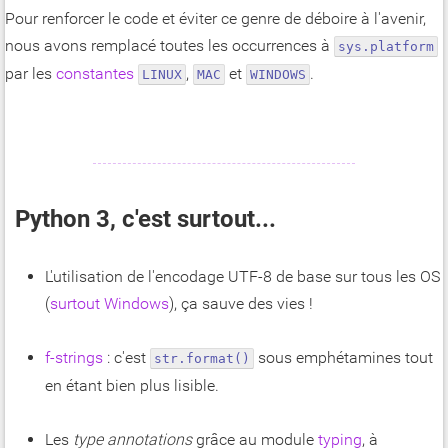
Pour renforcer le code et éviter ce genre de déboire à l'avenir,
nous avons remplacé toutes les occurrences à
sys.platform
par les
constantes
,
et
.
LINUX
MAC
WINDOWS
Python 3, c'est surtout...
L'utilisation de l'encodage UTF-8 de base sur tous les OS
(
surtout Windows
), ça sauve des vies !
f-strings
: c'est
sous emphétamines tout
str.format()
en étant bien plus lisible.
Les
type annotations
grâce au module
typing
, à