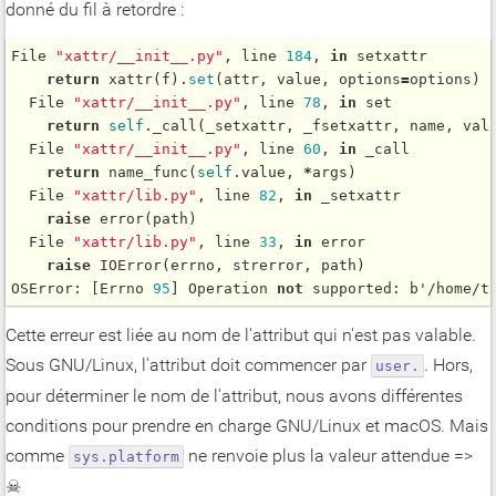
donné du fil à retordre :
File 
"xattr/__init__.py"
, line 
184
, 
in
 setxattr

return
xattr
(f).
set
(attr, value, options
=
options)

  File 
"xattr/__init__.py"
, line 
78
, 
in
 set

return
self
.
_call
(_setxattr, _fsetxattr, name, val
  File 
"xattr/__init__.py"
, line 
60
, 
in
 _call

return
name_func
(
self
.value, 
*
args)

  File 
"xattr/lib.py"
, line 
82
, 
in
 _setxattr

raise
error
(path)

  File 
"xattr/lib.py"
, line 
33
, 
in
 error

raise
IOError
(errno, strerror, path)

OSError: [Errno 
95
] Operation 
not
 supported: b'/home/t
Cette erreur est liée au nom de l'attribut qui n'est pas valable.
Sous GNU/Linux, l'attribut doit commencer par
. Hors,
user.
pour déterminer le nom de l'attribut, nous avons différentes
conditions pour prendre en charge GNU/Linux et macOS. Mais
comme
ne renvoie plus la valeur attendue =>
sys.platform
☠