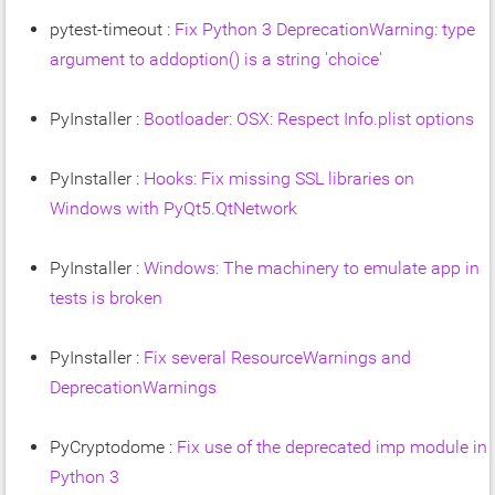
pytest-timeout :
Fix Python 3 DeprecationWarning: type
argument to addoption() is a string 'choice'
PyInstaller :
Bootloader: OSX: Respect Info.plist options
PyInstaller :
Hooks: Fix missing SSL libraries on
Windows with PyQt5.QtNetwork
PyInstaller :
Windows: The machinery to emulate app in
tests is broken
PyInstaller :
Fix several ResourceWarnings and
DeprecationWarnings
PyCryptodome :
Fix use of the deprecated imp module in
Python 3