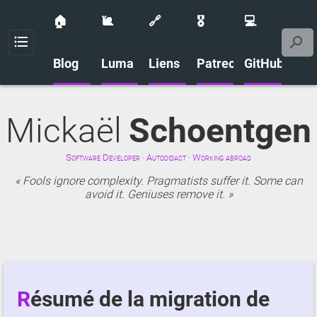
🏠
🐌
🔗
🎖️
💻
Menu
Blog
Luma
Liens
Patreon
GitHub
Mickaël
Schoentgen
Software Developer · Autodidact · Working abroad
Fools ignore complexity. Pragmatists suffer it. Some can
avoid it. Geniuses remove it.
Résumé de la migration de