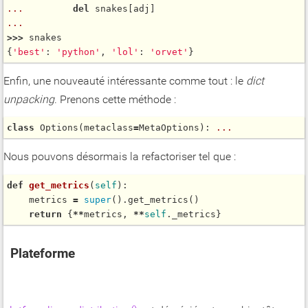
...
del
...
>
>
>
 snakes

{
'best'
: 
'python'
, 
'lol'
: 
'orvet'
Enfin, une nouveauté intéressante comme tout : le
dict
unpacking
. Prenons cette méthode :
class
Options
(metaclass
=
MetaOptions): 
...
Nous pouvons désormais la refactoriser tel que :
def
get_metrics
(
self
):

    metrics 
=
super
().
get_metrics
()

return
 {
*
*
metrics, 
*
*
self
Plateforme