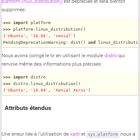
platform.linux_distribution()
est dépréciée et sera bientôt
supprimée :
>
>
>
import
>
>
>
 platform.
linux_distribution
()

(
'Ubuntu'
, 
'16.04'
, 
'xenial'
)

PendingDeprecationWarning: 
dist
() 
and
linux_distributi
Nous avons corrigé le tir en utilisant le module
distro
qui
renvoie même des informations plus précises :
>
>
>
import
>
>
>
 distro.
linux_distribution
()

(
'Ubuntu'
, 
'16.04'
, 
'Xenial Xerus'
Attributs étendus
Une erreur liée à l'utilisation de
xattr
et
nous a
sys.platform