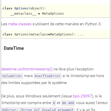
class
Options
(
object
):

    __metaclass__ 
=
Les
méta-classes
s'utilisent de cette manière en Python 3 :
class
Options
(metaclass
=
MetaOptions): 
...
DateTime
datetime.utcfromtimestamp()
ne lève plus l'exception
mais
si le
timestamp
est hors
ValueError
OverflowError
des limites supportées par le système.
De plus, sous Windows seulement (issue
bpo-29097
), si le
timestamp
est compris entre
et
vous aurez l'erreur
0
86 400
. Il y a un fix
OSError: [Errno 22] Invalid argument