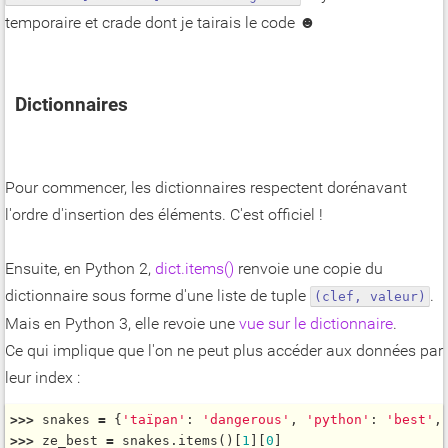
temporaire et crade dont je tairais le code ☻
Dictionnaires
Pour commencer, les dictionnaires respectent dorénavant
l'ordre d'insertion des éléments. C'est officiel !
Ensuite, en Python 2,
dict.items()
renvoie une copie du
dictionnaire sous forme d'une liste de tuple
.
(clef, valeur)
Mais en Python 3, elle revoie une
vue sur le dictionnaire
.
Ce qui implique que l'on ne peut plus accéder aux données par
leur index :
>
>
>
 snakes 
=
 {
'taïpan'
: 
'dangerous'
, 
'python'
: 
'best'
,
>
>
>
 ze_best 
=
 snakes.
items
()[
1
][
0
]
