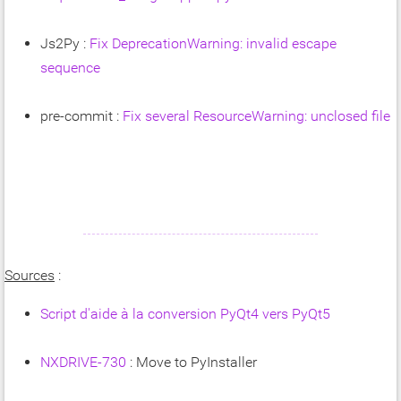
Js2Py :
Fix DeprecationWarning: invalid escape
sequence
pre-commit :
Fix several ResourceWarning: unclosed file
Sources
:
Script d'aide à la conversion PyQt4 vers PyQt5
NXDRIVE-730
: Move to PyInstaller