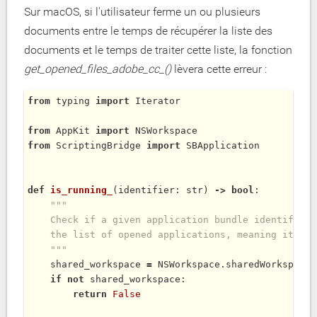
Sur macOS, si l'utilisateur ferme un ou plusieurs
documents entre le temps de récupérer la liste des
documents et le temps de traiter cette liste, la fonction
get_opened_files_adobe_cc_()
lèvera cette erreur :
from
 typing 
import
 Iterator

from
 AppKit 
import
from
 ScriptingBridge 
import
 SBApplication

def
is_running_
(identifier: str) 
-
>
bool
:

"""

    Check if a given application bundle identifier 
    the list of opened applications, meaning it is 
    """
    shared_workspace 
=
 NSWorkspace.
sharedWorkspace
(
if
not
 shared_workspace:

return
False