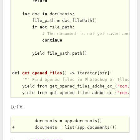
return
for
 doc 
in
 documents:

        file_path 
=
 doc.
filePath
()

if
not
 file_path:

# The document is not yet saved and so 
continue
        yield file_path.
path
()

def
get_opened_files
() 
-
>
 Iterator[str]:

""" Find opened files in Photoshop or Illustrat
    yield 
from
get_opened_files_adobe_cc_
(
"com.adob
    yield 
from
get_opened_files_adobe_cc_
(
"com.adob
Le fix :
-        documents = app.documents()
