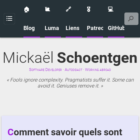
🏠
🐌
🔗
🎖️
💻
Menu
Blog
Luma
Liens
Patreon
GitHub
Mickaël
Schoentgen
Software Developer · Autodidact · Working abroad
Fools ignore complexity. Pragmatists suffer it. Some can
avoid it. Geniuses remove it.
Comment savoir quels sont