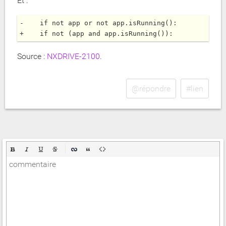
Et :
-    if not app or not app.isRunning():

Source :
NXDRIVE-2100
.
@répondre
#lien