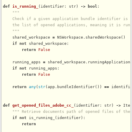
def
is_running_
(identifier: str) 
-
>
bool
:

"""

    Check if a given application bundle identifier is f
    the list of opened applications, meaning it is runn
    """
    shared_workspace 
=
 NSWorkspace.
sharedWorkspace
()

if
not
 shared_workspace:

return
False
    running_apps 
=
 shared_workspace.
runningApplication
if
not
 running_apps:

return
False
return
any
(
str
(app.
bundleIdentifier
()) 
=
=
 identifi
def
get_opened_files_adobe_cc_
(identifier: str) 
-
>
 Iter
""" Retrieve documents path of opened files of the
if
not
is_running_
(identifier):

return