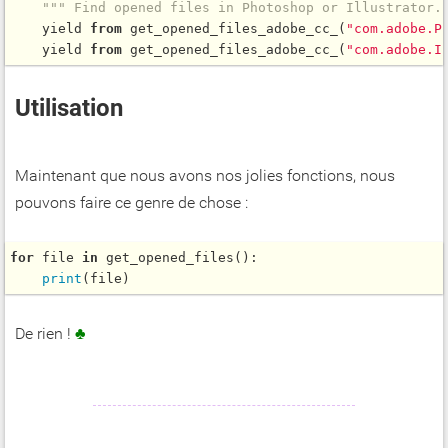
""" Find opened files in Photoshop or Illustrator.
    yield 
from
get_opened_files_adobe_cc_
(
"com.adobe.P
    yield 
from
get_opened_files_adobe_cc_
(
"com.adobe.I
Utilisation
Maintenant que nous avons nos jolies fonctions, nous
pouvons faire ce genre de chose :
for
 file 
in
get_opened_files
():

print
De rien !
♣