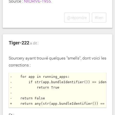
Source :
NXDRIVE-1955
.
@répondre
#lien
Tiger-222
a dit :
Sourcery ayant trouvé quelques "smells", dont voici les
corrections :
-    for app in running_apps:

-        if str(app.bundleIdentifier()) == identifie
-            return True

-

-    return False
