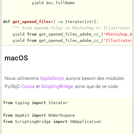
            yield doc.fullName

def
get_opened_files
() 
-
>
 Iterator[str]:

""" Find opened files in Photoshop or Illustrator.
    yield 
from
get_opened_files_adobe_cc_
(
"Photoshop.A
    yield 
from
get_opened_files_adobe_cc_
(
"Illustrator
macOS
Nous utiliserons
AppleScript
, aurons besoin des modules
PyObjC
Cocoa
et
ScriptingBridge
, ainsi que de ce code :
from
 typing 
import
 Iterator

from
 AppKit 
import
from
 ScriptingBridge 
import
 SBApplication
