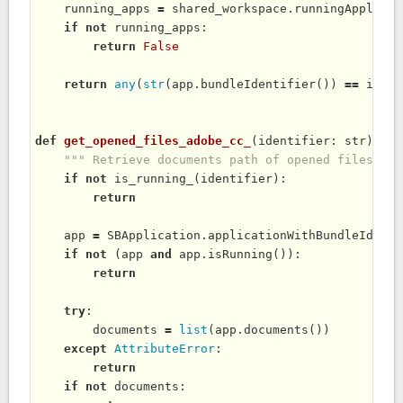
    running_apps 
=
 shared_workspace.
runningApplicat
if
not
 running_apps:

return
False
return
any
(
str
(app.
bundleIdentifier
()) 
=
=
 ident
def
get_opened_files_adobe_cc_
(identifier: str) 
-
>
 
""" Retrieve documents path of opened files of 
if
not
is_running_
(identifier):

return
    app 
=
 SBApplication.
applicationWithBundleIdenti
if
not
 (app 
and
 app.
isRunning
()):

return
try
:

        documents 
=
list
(app.
documents
())

except
AttributeError
:

return
if
not
 documents:
