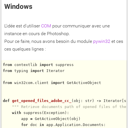
Windows
L'idée est d'utiliser
COM
pour communiquer avec une
instance en cours de Photoshop.
Pour ce faire, nous avons besoin du module
pywin32
et ces
ces quelques lignes :
from
 contextlib 
import
from
 typing 
import
 Iterator

from
 win32com.client 
import
 GetActiveObject

def
get_opened_files_adobe_cc_
(obj: str) 
-
>
 Iterator[st
""" Retrieve documents path of opened files of the
with
suppress
(Exception):

        app 
=
GetActiveObject
(obj)

for
 doc 
in
 app.Application.Documents:
