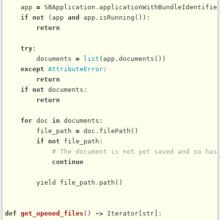
    app 
=
 SBApplication.
applicationWithBundleIdentifie
if
not
 (app 
and
 app.
isRunning
()):

return
try
:

        documents 
=
list
(app.
documents
())

except
AttributeError
:

return
if
not
 documents:

return
for
 doc 
in
 documents:

        file_path 
=
 doc.
filePath
()

if
not
 file_path:

# The document is not yet saved and so has
continue
        yield file_path.
path
()

def
get_opened_files
() 
-
>
 Iterator[str]:
