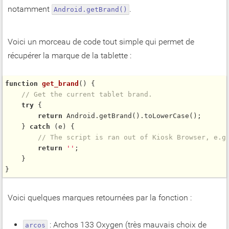
notamment
.
Android.getBrand()
Voici un morceau de code tout simple qui permet de
récupérer la marque de la tablette :
function
get_brand
() {

// Get the current tablet brand.
try
 {

return
 Android.
getBrand
().
toLowerCase
();

    } 
catch
 (e) {

// The script is ran out of Kiosk Browser, e.g
return
''
;

    }

Voici quelques marques retournées par la fonction :
: Archos 133 Oxygen (très mauvais choix de
arcos