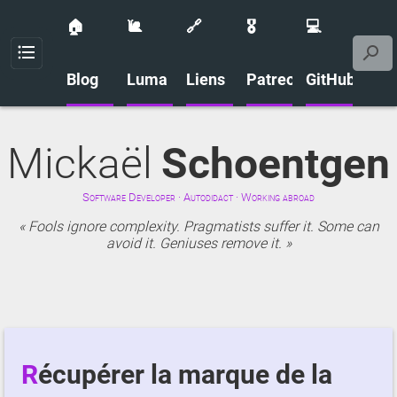
🏠
🐌
🔗
🎖️
💻
Menu
Blog
Luma
Liens
Patreon
GitHub
Mickaël
Schoentgen
Software Developer · Autodidact · Working abroad
Fools ignore complexity. Pragmatists suffer it. Some can
avoid it. Geniuses remove it.
Récupérer la marque de la