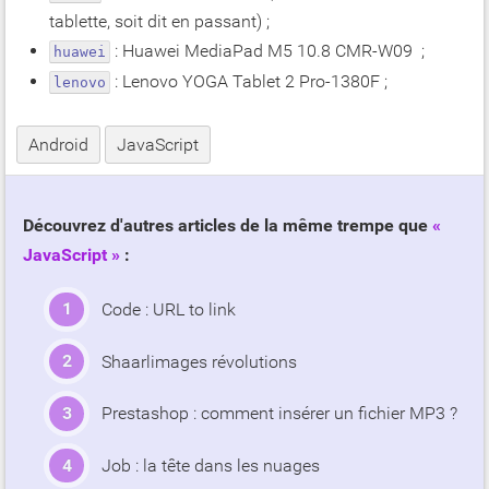
tablette, soit dit en passant) ;
: Huawei MediaPad M5 10.8 CMR-W09 ;
huawei
: Lenovo YOGA Tablet 2 Pro-1380F ;
lenovo
Android
JavaScript
Découvrez d'autres articles de la même trempe que
JavaScript
:
Code : URL to link
Shaarlimages révolutions
Prestashop : comment insérer un fichier MP3 ?
Job : la tête dans les nuages