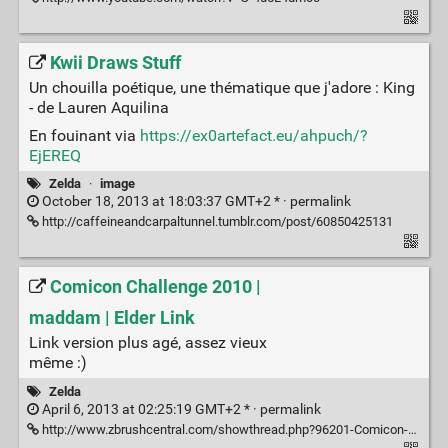
Kwii Draws Stuff
Un chouilla poétique, une thématique que j'adore : King
- de Lauren Aquilina
En fouinant via
https://ex0artefact.eu/ahpuch/?
EjEREQ
Zelda
·
image
October 18, 2013 at 18:03:37 GMT+2 * ·
permalink
http://caffeineandcarpaltunnel.tumblr.com/post/60850425131
Comicon Challenge 2010 |
maddam | Elder Link
Link version plus agé, assez vieux
même :)
Zelda
April 6, 2013 at 02:25:19 GMT+2 * ·
permalink
http://www.zbrushcentral.com/showthread.php?96201-Comicon-Challenge-2010-maddam-Elder-Link