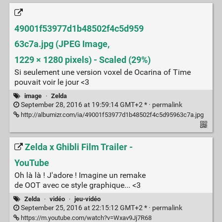
49001f53977d1b48502f4c5d959
63c7a.jpg (JPEG Image,
1229 × 1280 pixels) - Scaled (29%)
Si seulement une version voxel de Ocarina of Time
pouvait voir le jour <3
image
·
Zelda
September 28, 2016 at 19:59:14 GMT+2 * ·
permalink
http://albumizr.com/ia/49001f53977d1b48502f4c5d95963c7a.jpg
Zelda x Ghibli Film Trailer -
YouTube
Oh là là ! J'adore ! Imagine un remake
de OOT avec ce style graphique... <3
Zelda
·
vidéo
·
jeu-vidéo
September 25, 2016 at 22:15:12 GMT+2 * ·
permalink
https://m.youtube.com/watch?v=Wxav9Jj7R68