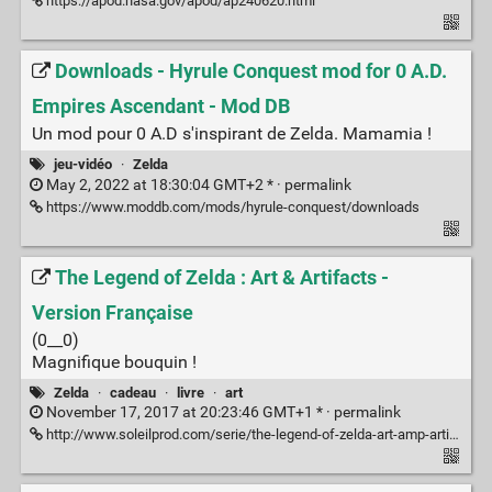
https://apod.nasa.gov/apod/ap240620.html
Downloads - Hyrule Conquest mod for 0 A.D.
Empires Ascendant - Mod DB
Un mod pour 0 A.D s'inspirant de Zelda. Mamamia !
jeu-vidéo
·
Zelda
May 2, 2022 at 18:30:04 GMT+2 * ·
permalink
https://www.moddb.com/mods/hyrule-conquest/downloads
The Legend of Zelda : Art & Artifacts -
Version Française
(0__0)
Magnifique bouquin !
Zelda
·
cadeau
·
livre
·
art
November 17, 2017 at 20:23:46 GMT+1 * ·
permalink
http://www.soleilprod.com/serie/the-legend-of-zelda-art-amp-artifacts-version-francaise.html