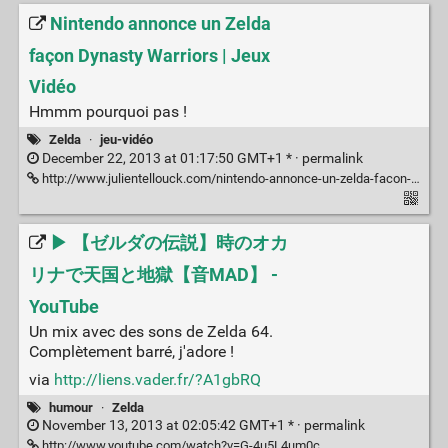
Nintendo annonce un Zelda
façon Dynasty Warriors | Jeux
Vidéo
Hmmm pourquoi pas !
Zelda
·
jeu-vidéo
December 22, 2013 at 01:17:50 GMT+1 * ·
permalink
http://www.julientellouck.com/nintendo-annonce-un-zelda-facon-dynasty-warriors/
▶ 【ゼルダの伝説】時のオカ
リナで天国と地獄【音MAD】 -
YouTube
Un mix avec des sons de Zelda 64.
Complètement barré, j'adore !
via
http://liens.vader.fr/?A1gbRQ
humour
·
Zelda
November 13, 2013 at 02:05:42 GMT+1 * ·
permalink
http://www.youtube.com/watch?v=G-4u5L4um0c