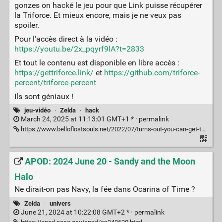
gonzes on hacké le jeu pour que Link puisse récupérer
la Triforce. Et mieux encore, mais je ne veux pas
spoiler.
Pour l'accès direct à la vidéo :
https://youtu.be/2x_pqyrf9lA?t=2833
Et tout le contenu est disponible en libre accès :
https://gettriforce.link/
et
https://github.com/triforce-
percent/triforce-percent
Ils sont géniaux !
jeu-vidéo
·
Zelda
·
hack
March 24, 2025 at 11:13:01 GMT+1 * ·
permalink
https://www.belloflostsouls.net/2022/07/turns-out-you-can-get-the-triforce-in-ocarina-of-time-sort-of.html
APOD: 2024 June 20 - Sandy and the Moon
Halo
Ne dirait-on pas Navy, la fée dans Ocarina of Time ?
Zelda
·
univers
June 21, 2024 at 10:22:08 GMT+2 * ·
permalink