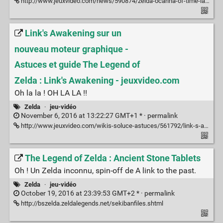
http://www.jeuxvideo.com/news/590874/zelda-ocarina-of-time-la-foret-kokiri-et-l-arbre-mojo-recrees-sous-unreal-engine-4.htm
Link's Awakening sur un
nouveau moteur graphique -
Astuces et guide The Legend of
Zelda : Link's Awakening - jeuxvideo.com
Oh la la ! OH LA LA !!
Zelda
·
jeu-vidéo
November 6, 2016 at 13:22:27 GMT+1 * ·
permalink
http://www.jeuxvideo.com/wikis-soluce-astuces/561792/link-s-awakening-sur-un-nouveau-moteur-graphique.htm
The Legend of Zelda : Ancient Stone Tablets
Oh ! Un Zelda inconnu, spin-off de A link to the past.
Zelda
·
jeu-vidéo
October 19, 2016 at 23:39:53 GMT+2 * ·
permalink
http://bszelda.zeldalegends.net/sekibanfiles.shtml