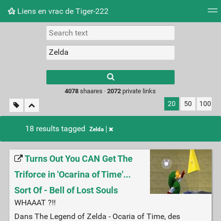
Liens en vrac de Tiger-222
Tag cloud
Picture wall
Daily
RSS Feed
Logi
Type 1 or more
characters for
results.
4078
shaares ·
2072
private links
20
50
100
18 results tagged
Zelda
Turns Out You CAN Get The
Triforce in 'Ocarina of Time'...
Sort Of - Bell of Lost Souls
WHAAAT ?!!
Dans The Legend of Zelda - Ocaria of Time, des