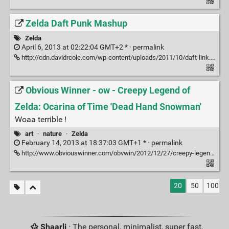
Zelda Daft Punk Mashup
Zelda
April 6, 2013 at 02:22:04 GMT+2 * ·
permalink
http://cdn.davidrcole.com/wp-content/uploads/2011/10/daft-link.jpg
Obvious Winner - ow - Creepy Legend of
Zelda: Ocarina of Time 'Dead Hand Snowman'
Woaa terrible !
art
·
nature
·
Zelda
February 14, 2013 at 18:37:03 GMT+1 * ·
permalink
http://www.obviouswinner.com/obvwin/2012/12/27/creepy-legend-of-zelda-ocarina-of-time-dead-hand-snowman.html
20
50
100
Shaarli
· The personal, minimalist, super fast,