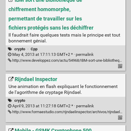
IBM sort une bibliothèque de
chiffrement homomorphe,
permettant de travailler sur les
fichiers protégés sans les déchiffrer
Il faudrait faire quelques tests mais le principe est tout
bonnement génial.
crypto
·
Cpp
May 4, 2013 at 17:11:13 GMT+2 * ·
permalink
http://www.developpez.com/actu/54968/IBM-sort-une-bibliotheque-de-chiffrement-homomorphe-permettant-de-travailler-sur-les-fichiers-proteges-sans-les-dechiffrer/
Rijndael Inspector
Une animation en flash expliquant le fonctionnement
de l'agorithme de cryptage Rijndael.
crypto
April 9, 2013 at 11:27:18 GMT+2 * ·
permalink
http://www.formaestudio.com/rijndaelinspector/archivos/rijndaelanimation.html
Mobile - GSMK Cryptophone 500