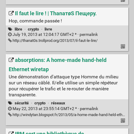
Il faut le lire ! | ThаnатøS Пещеру.
Hop, commande passée !
libre
·
crypto
·
livre
July 19, 2013 at 12:04:17 GMT+2 * ·
permalink
http://thanat0s.trollprod.org/2013/07/il-faut-le-lire/
absorptions: A home-made hand-held
Ethernet wiretap
Une démonstration d'attaque type Homme du milieu
sur un réseau câblé. Il/elle utilise un simple répéteur
pour récupérer le trafic et le re-router de manière
transparente.
sécurité
·
crypto
·
réseaux
May 22, 2013 at 23:55:14 GMT+2 * ·
permalink
http://windytan.blogspot.fr/2013/05/a-home-made-hand-held-ethernet-wiretap.html