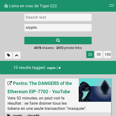
Liens en vrac de Tiger-222
Tag cloud
Picture wall
Daily
RSS Feed
Logi
Type 1 or more
characters for
results.
4078
shaares ·
2072
private links
20
50
100
10 results tagged
crypto
Pectra: The DANGERS of the
Ethereum EIP-7702 - YouTube
Vers 52 minutes, on peut voir le
résultat : se faire drainer tous les
tokens en une seule transaction "masquée".
crypto
·
sécurité