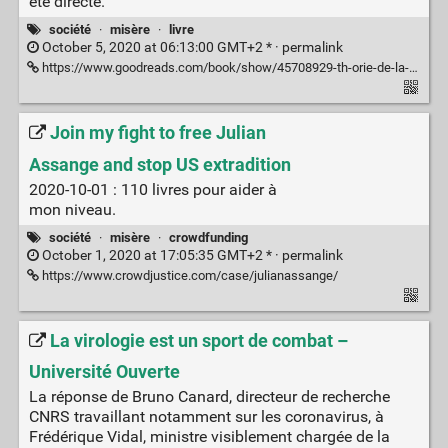
été directe.
société
·
misère
·
livre
October 5, 2020 at 06:13:00 GMT+2 * ·
permalink
https://www.goodreads.com/book/show/45708929-th-orie-de-la-dictature
Join my fight to free Julian
Assange and stop US extradition
2020-10-01 : 110 livres pour aider à
mon niveau.
société
·
misère
·
crowdfunding
October 1, 2020 at 17:05:35 GMT+2 * ·
permalink
https://www.crowdjustice.com/case/julianassange/
La virologie est un sport de combat –
Université Ouverte
La réponse de Bruno Canard, directeur de recherche
CNRS travaillant notamment sur les coronavirus, à
Frédérique Vidal, ministre visiblement chargée de la