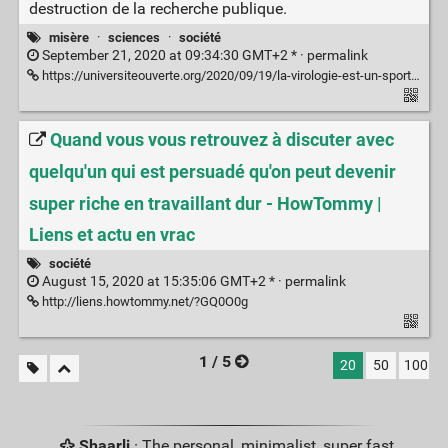
destruction de la recherche publique.
misère
·
sciences
·
société
September 21, 2020 at 09:34:30 GMT+2 * ·
permalink
https://universiteouverte.org/2020/09/19/la-virologie-est-un-sport-de-combat/amp/?__twitter_impression=true
Quand vous vous retrouvez à discuter avec
quelqu'un qui est persuadé qu'on peut devenir
super riche en travaillant dur - HowTommy |
Liens et actu en vrac
société
August 15, 2020 at 15:35:06 GMT+2 * ·
permalink
http://liens.howtommy.net/?GQ0O0g
1 / 5
20
50
100
Shaarli
· The personal, minimalist, super fast,