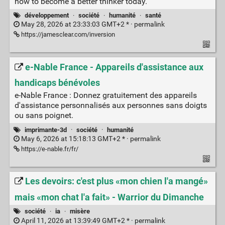
how to become a better thinker today.
développement
·
société
·
humanité
·
santé
May 28, 2026 at 23:33:03 GMT+2 * ·
permalink
https://jamesclear.com/inversion
e-Nable France - Appareils d'assistance aux
handicaps bénévoles
e-Nable France : Donnez gratuitement des appareils
d'assistance personnalisés aux personnes sans doigts
ou sans poignet.
imprimante-3d
·
société
·
humanité
May 6, 2026 at 15:18:13 GMT+2 * ·
permalink
https://e-nable.fr/fr/
Les devoirs: c'est plus «mon chien l'a mangé»
mais «mon chat l'a fait» - Warrior du Dimanche
société
·
ia
·
misère
April 11, 2026 at 13:39:49 GMT+2 * ·
permalink