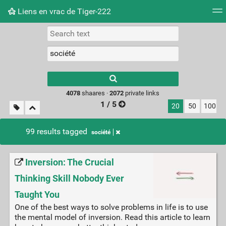
Liens en vrac de Tiger-222
Tag cloud
Picture wall
Daily
RSS Feed
Logi
Type 1 or more
characters for
results.
4078
shaares ·
2072
private links
1 / 5
20
50
100
99 results tagged
société
Inversion: The Crucial
Thinking Skill Nobody Ever
Taught You
One of the best ways to solve problems in life is to use
the mental model of inversion. Read this article to learn