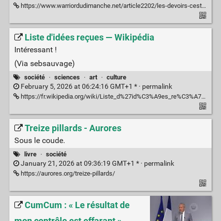
https://www.warriordudimanche.net/article2202/les-devoirs-cest-plus-mon-chien-la-mange-mais-mon-chat-la-fait
Liste d'idées reçues — Wikipédia
Intéressant !
(Via sebsauvage)
société
·
sciences
·
art
·
culture
February 5, 2026 at 06:24:16 GMT+1 * ·
permalink
https://fr.wikipedia.org/wiki/Liste_d%27id%C3%A9es_re%C3%A7ues
Treize pillards - Aurores
Sous le coude.
livre
·
société
January 21, 2026 at 09:36:19 GMT+1 * ·
permalink
https://aurores.org/treize-pillards/
CumCum : « Le résultat de
mon contrôle est effarant »,