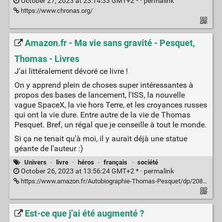
October 27, 2023 at 23:14:33 GMT+2 * ·
permalink
https://www.chronas.org/
Amazon.fr - Ma vie sans gravité - Pesquet,
Thomas - Livres
J'ai littéralement dévoré ce livre !
On y apprend plein de choses super intéressantes à
propos des bases de lancement, l'ISS, la nouvelle
vague SpaceX, la vie hors Terre, et les croyances russes
qui ont la vie dure. Entre autre de la vie de Thomas
Pesquet. Bref, un régal que je conseille à tout le monde.
Si ça ne tenait qu'à moi, il y aurait déjà une statue
géante de l'auteur :)
Univers
·
livre
·
héros
·
français
·
société
October 26, 2023 at 13:56:24 GMT+2 * ·
permalink
https://www.amazon.fr/Autobiographie-Thomas-Pesquet/dp/2080423037
Est-ce que j'ai été augmenté ?