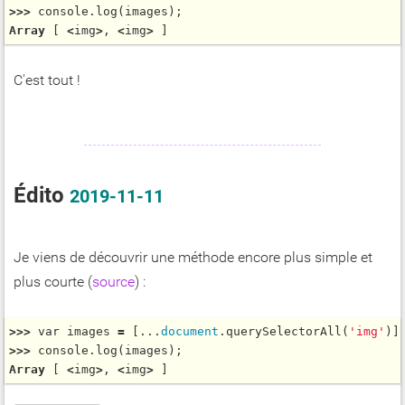
>
>
>
 console.
log
Array
 [ 
<
img
>
, 
<
img
>
 ]
C'est tout !
Édito
2019-11-11
Je viens de découvrir une méthode encore plus simple et
plus courte (
source
) :
>
>
>
var
 images 
=
 [...
document
.
querySelectorAll
(
'img'
>
>
>
 console.
log
Array
 [ 
<
img
>
, 
<
img
>
 ]