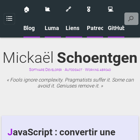
🏠
🐌
🔗
🎖️
💻
Menu
Blog
Luma
Liens
Patreon
GitHub
Mickaël
Schoentgen
Software Developer · Autodidact · Working abroad
Fools ignore complexity. Pragmatists suffer it. Some can
avoid it. Geniuses remove it.
JavaScript : convertir une