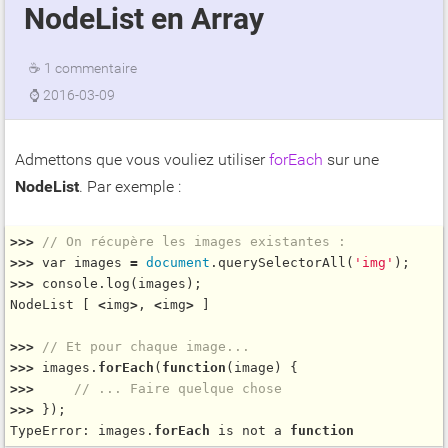
NodeList en Array
☕
1 commentaire
⌚
2016-03-09
Admettons que vous vouliez utiliser
forEach
sur une
NodeList
. Par exemple :
>
>
>
// On récupère les images existantes :
>
>
>
var
 images 
=
document
.
querySelectorAll
(
'img'
>
>
>
 console.
log
(images);

NodeList [ 
<
img
>
, 
<
img
>
 ]

>
>
>
// Et pour chaque image...
>
>
>
 images.
forEach
(
function
>
>
>
// ... Faire quelque chose
>
>
>
 });

TypeError: images.
forEach
 is not a 
function