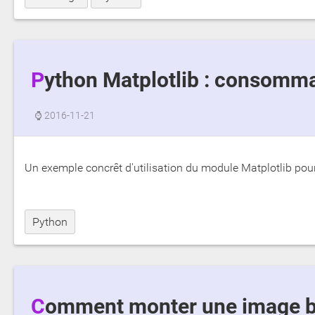
Python Matplotlib : consomma
⌚
2016-11-21
Un exemple concrêt d'utilisation du module Matplotlib po
Python
Comment monter une image br