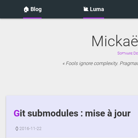
🏠 Blog
🐌 Luma
Mickaë
Software Dev
Fools ignore complexity. Pragmati
Git submodules : mise à jour
⌚
2016-11-22