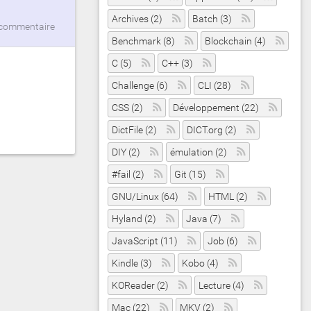
Archives (2)
Batch (3)
commentaire
Benchmark (8)
Blockchain (4)
C (5)
C++ (3)
Challenge (6)
CLI (28)
CSS (2)
Développement (22)
DictFile (2)
DICT.org (2)
DIY (2)
émulation (2)
#fail (2)
Git (15)
GNU/Linux (64)
HTML (2)
Hyland (2)
Java (7)
JavaScript (11)
Job (6)
Kindle (3)
Kobo (4)
KOReader (2)
Lecture (4)
Mac (22)
MKV (2)