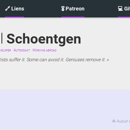
🔗 Liens
🎖️ Patreon
💻 G
l
Schoentgen
eloper · Autodidact · Working abroad
sts suffer it. Some can avoid it. Geniuses remove it.
☕
Aucun 