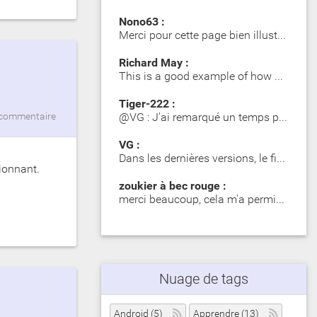
Nono63 :
Merci pour cette page bien illustrée. Les Girelle Paon obs…
Richard May :
This is a good example of how SIP significantly impacts dy…
Tiger-222 :
@VG : J'ai remarqué un temps plus long lors du premier mot…
commentaire
VG :
Dans les dernières versions, le fichier zip contient des d…
ionnant.
zoukier à bec rouge :
merci beaucoup, cela m'a permis d'identifier des poisson o…
Nuage de tags
Android (5)
Apprendre (13)