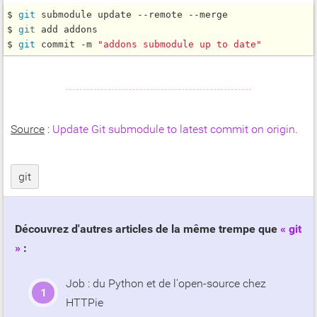
$ 
git
 submodule update --remote --merge

$ 
git
 add addons

$ 
git
 commit -m 
"addons submodule up to date"
Source
:
Update Git submodule to latest commit on origin
.
git
Découvrez d'autres articles de la même trempe que
git
:
Job : du Python et de l'open-source chez
HTTPie