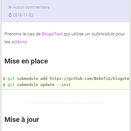
☕
Aucun commentaire
⌚
2016-11-22
Prenons le cas de
BlogoText
qui utilise un
submodule
pour
les
addons
.
Mise en place
$ 
git
 submodule add https://github.com/BoboTiG/blogote
$ 
git
Mise à jour