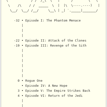
  \            / /  /_\  \   |      /        \   \    

   \    /\    / /  _____  \  |  |\  \----.----)   |   

    \__/  \__/ /__/     \__\ | _| `._____|_______/    

      -32 • Episode I: The Phantom Menace

          |

          |

          |

      -22 • Episode II: Attack of the Clones

      -19 • Episode III: Revenge of the Sith

          |

          |

          |

          |

          |

          |

        0 • Rogue One

          • Episode IV: A New Hope

        3 • Episode V: The Empire Strikes Back

        4 • Episode VI: Return of the Jedi

          |

          |
