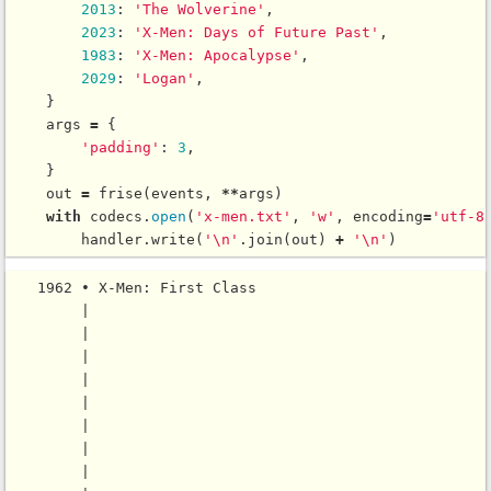
2013
: 
'The Wolverine'
,

2023
: 
'X-Men: Days of Future Past'
,

1983
: 
'X-Men: Apocalypse'
,

2029
: 
'Logan'
,

    }

    args 
=
 {

'padding'
: 
3
,

    }

    out 
=
frise
(events, 
*
*
args)

with
 codecs.
open
(
'x-men.txt'
, 
'w'
, encoding
=
'utf-8
        handler.
write
(
'\n'
.
join
(out) 
+
'\n'
   1962 • X-Men: First Class

        |

        |

        |

        |

        |

        |

        |

        |
