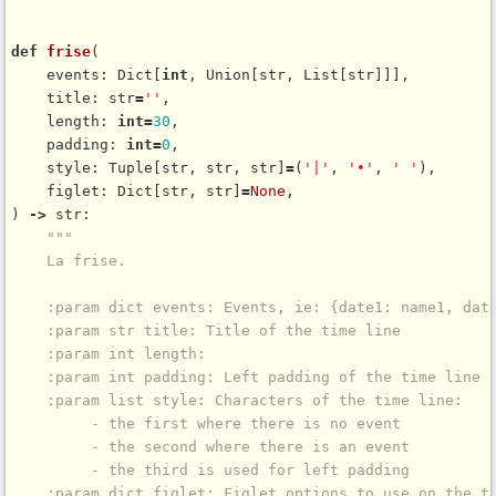
def
frise
(

    events: Dict[
int
, Union[str, List[str]]],

    title: str
=
''
,

    length: 
int
=
30
,

    padding: 
int
=
0
,

    style: Tuple[str, str, str]
=
(
'|'
, 
'•'
, 
' '
),

    figlet: Dict[str, str]
=
None
,

) 
-
>
 str:

"""

    La frise.

    :param dict events: Events, ie: {date1: name1, date
    :param str title: Title of the time line

    :param int length:

    :param int padding: Left padding of the time line

    :param list style: Characters of the time line:

         - the first where there is no event

         - the second where there is an event

         - the third is used for left padding

    :param dict figlet: Figlet options to use on the ti