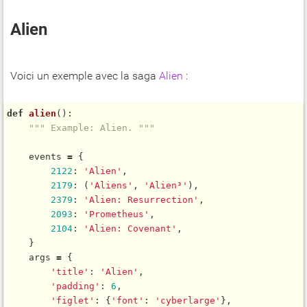
Alien
Voici un exemple avec la saga
Alien
:
def
alien
():

""" Example: Alien. """
    events 
=
 {

2122
: 
'Alien'
,

2179
: (
'Aliens'
, 
'Alien³'
),

2379
: 
'Alien: Resurrection'
,

2093
: 
'Prometheus'
,

2104
: 
'Alien: Covenant'
,

    }

    args 
=
 {

'title'
: 
'Alien'
,

'padding'
: 
6
,

'figlet'
: {
'font'
: 
'cyberlarge'
},
