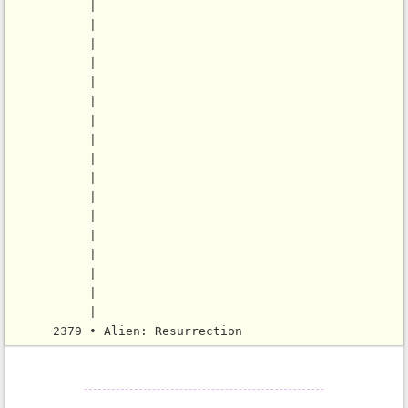
           |

           |

           |

           |

           |

           |

           |

           |

           |

           |

           |

           |

           |

           |

           |

           |

           |
