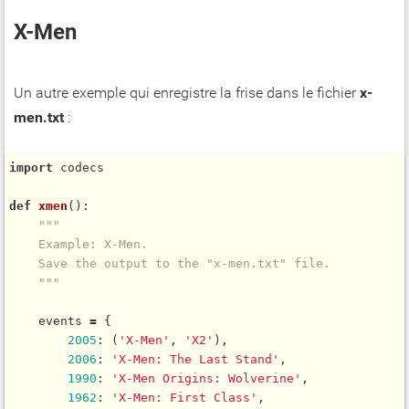
X-Men
Un autre exemple qui enregistre la frise dans le fichier
x-
men.txt
:
import
 codecs

def
xmen
():

"""

    Example: X-Men.

    Save the output to the "x-men.txt" file.

    """
    events 
=
 {

2005
: (
'X-Men'
, 
'X2'
),

2006
: 
'X-Men: The Last Stand'
,

1990
: 
'X-Men Origins: Wolverine'
,

1962
: 
'X-Men: First Class'
,
