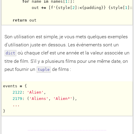
for
 name 
in
 names[
1
:]:

            out 
+
=
 [f'{style[
2
]:
<
{padding}} {style[
1
]:
return
Son utilisation est simple, je vous mets quelques exemples
d'utilisation juste en dessous. Les événements sont un
où chaque clef est une année et la valeur associée un
dict
titre de film. S'il y a plusieurs films pour une même date, on
peut fournir un
de films :
tuple
events 
=
 {

2122
: 
'Alien'
,

2179
: (
'Aliens'
, 
'Alien³'
),

...