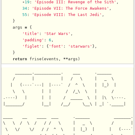
-
19
: 
'Episode III: Revenge of the Sith'
,

34
: 
'Episode VII: The Force Awakens'
,

55
: 
'Episode VIII: The Last Jedi'
,

    }

    args 
=
 {

'title'
: 
'Star Wars'
,

'padding'
: 
6
,

'figlet'
: {
'font'
: 
'starwars'
},

    }

return
frise
(events, 
*
*
     _______.___________.    ___      .______      

    /       |           |   /   \     |   _  \     

   |   (----`---|  |----`  /  ^  \    |  |_)  |    

    \   \       |  |      /  /_\  \   |      /     

.----)   |      |  |     /  _____  \  |  |\  \----.

|_______/       |__|    /__/     \__\ | _| `._____|

____    __    ____  ___      .______          _______.

\   \  /  \  /   / /   \     |   _  \        /       |

 \   \/    \/   / /  ^  \    |  |_)  |      |   (----`
