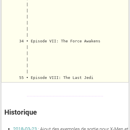
          |

          |

          |

          |

          |

          |

       34 • Episode VII: The Force Awakens

          |

          |

          |

          |

          |

Historique
2018-03-23
: Ajout des exemples de sortie pour X-Men et