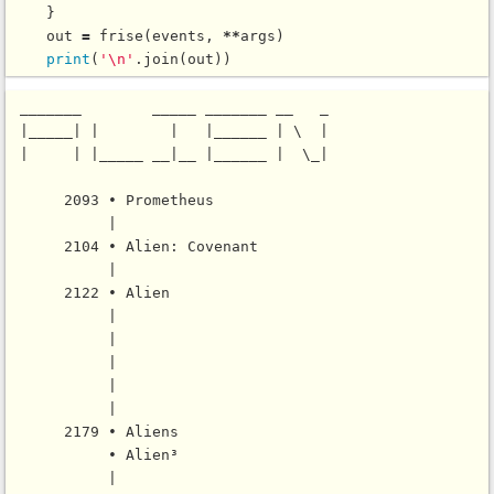
    }

    out 
=
frise
(events, 
*
*
args)

print
(
'\n'
.
join
 _______        _____ _______ __   _

 |_____| |        |   |______ | \  |

 |     | |_____ __|__ |______ |  \_|

      2093 • Prometheus

           |

      2104 • Alien: Covenant

           |

      2122 • Alien

           |

           |

           |

           |

           |

      2179 • Aliens

           • Alien³

           |
