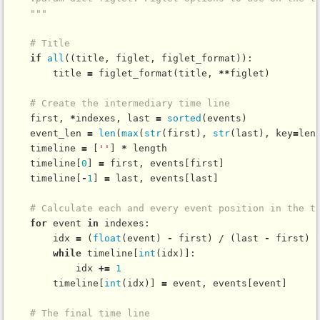
    """
# Title
if
all
((title, figlet, figlet_format)):

        title 
=
figlet_format
(title, 
*
*
figlet)

# Create the intermediary time line
    first, 
*
indexes, last 
=
sorted
(events)

    event_len 
=
len
(
max
(
str
(first), 
str
(last), key
=
len
    timeline 
=
 [
''
] 
*
 length

    timeline[
0
] 
=
 first, events[first]

    timeline[
-
1
] 
=
 last, events[last]

# Calculate each and every event position in the t
for
 event 
in
 indexes:

        idx 
=
 (
float
(event) 
-
 first) / (last 
-
 first) 
while
 timeline[
int
(idx)]:

            idx 
+
=
1
        timeline[
int
(idx)] 
=
 event, events[event]

# The final time line