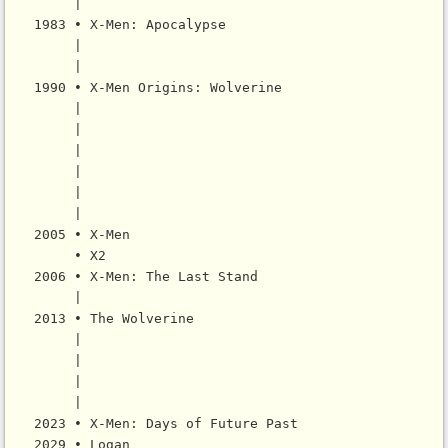
        |

   1983 • X-Men: Apocalypse

        |

        |

   1990 • X-Men Origins: Wolverine

        |

        |

        |

        |

        |

        |

   2005 • X-Men

        • X2

   2006 • X-Men: The Last Stand

        |

   2013 • The Wolverine

        |

        |

        |

        |

   2023 • X-Men: Days of Future Past
