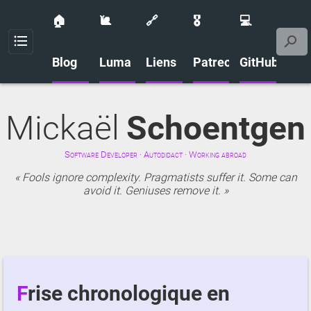
🏠
🐌
🔗
🎖️
💻
Menu
Blog
Luma
Liens
Patreon
GitHub
Mickaël
Schoentgen
Software Developer · Autodidact · Working abroad
Fools ignore complexity. Pragmatists suffer it. Some can
avoid it. Geniuses remove it.
Frise chronologique en