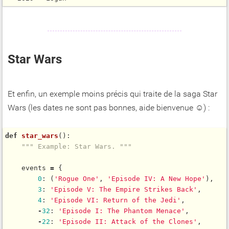
Star Wars
Et enfin, un exemple moins précis qui traite de la saga Star
Wars (les dates ne sont pas bonnes, aide bienvenue ☺) :
def
star_wars
():

""" Example: Star Wars. """
    events 
=
 {

0
: (
'Rogue One'
, 
'Episode IV: A New Hope'
),

3
: 
'Episode V: The Empire Strikes Back'
,

4
: 
'Episode VI: Return of the Jedi'
,

-
32
: 
'Episode I: The Phantom Menace'
,

-
22
: 
'Episode II: Attack of the Clones'
,
