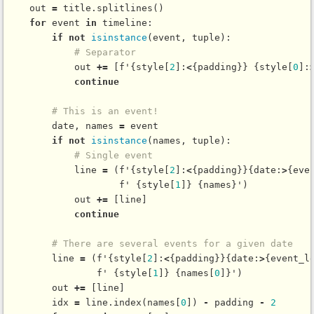
    out 
=
 title.
splitlines
()

for
 event 
in
 timeline:

if
not
isinstance
(event, tuple):

# Separator
            out 
+
=
 [f'{style[
2
]:
<
{padding}} {style[
0
]:
continue
# This is an event!
        date, names 
=
 event

if
not
isinstance
(names, tuple):

# Single event
            line 
=
 (f'{style[
2
]:
<
{padding}}{date:
>
{eve
                    f' {style[
1
]} {names}')

            out 
+
=
 [line]

continue
# There are several events for a given date
        line 
=
 (f'{style[
2
]:
<
{padding}}{date:
>
{event_l
                f' {style[
1
]} {names[
0
]}')

        out 
+
=
 [line]

        idx 
=
 line.
index
(names[
0
]) 
-
 padding 
-
2