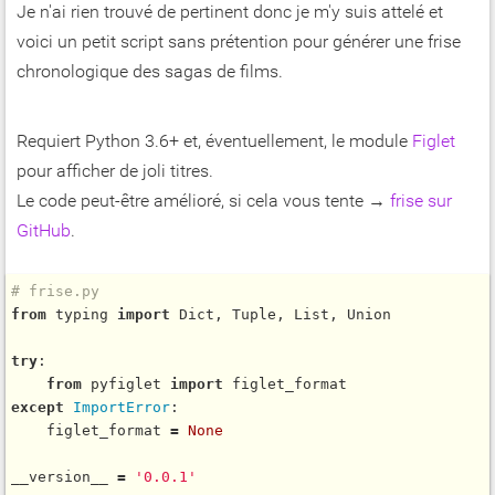
Je n'ai rien trouvé de pertinent donc je m'y suis attelé et
voici un petit script sans prétention pour générer une frise
chronologique des sagas de films.
Requiert Python 3.6+ et, éventuellement, le module
Figlet
pour afficher de joli titres.
Le code peut-être amélioré, si cela vous tente →
frise sur
GitHub
.
# frise.py
from
 typing 
import
 Dict, Tuple, List, Union

try
:

from
 pyfiglet 
import
except
ImportError
:

    figlet_format 
=
None
__version__ 
=
'0.0.1'